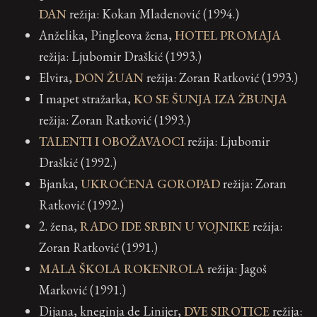
DAN
režija: Kokan Mladenović (1994.)
Anželika, Pingleova žena,
HOTEL PROMAJA
režija: Ljubomir Draškić (1993.)
Elvira,
DON ŽUAN
režija: Zoran Ratković (1993.)
I mapet stražarka,
KO SE ŠUNJA IZA ŽBUNJA
režija: Zoran Ratković (1993.)
TALENTI I OBOŽAVAOCI
režija: Ljubomir
Draškić (1992.)
Bjanka,
UKROĆENA GOROPAD
režija: Zoran
Ratković (1992.)
2. žena,
RADO IDE SRBIN U VOJNIKE
režija:
Zoran Ratković (1991.)
MALA ŠKOLA ROKENROLA
režija: Jagoš
Marković (1991.)
Dijana, kneginja de Linijer,
DVE SIROTICE
režija: