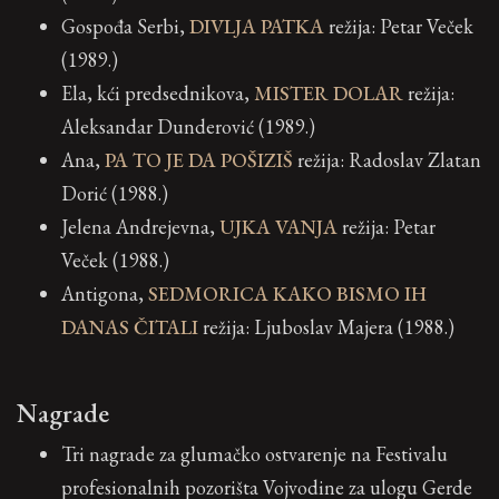
Gospođa Serbi,
DIVLJA PATKA
režija: Petar Veček
(1989.)
Ela, kći predsednikova,
MISTER DOLAR
režija:
Aleksandar Dunderović (1989.)
Ana,
PA TO JE DA POŠIZIŠ
režija: Radoslav Zlatan
Dorić (1988.)
Jelena Andrejevna,
UJKA VANJA
režija: Petar
Veček (1988.)
Antigona,
SEDMORICA KAKO BISMO IH
DANAS ČITALI
režija: Ljuboslav Majera (1988.)
Nagrade
Tri nagrade za glumačko ostvarenje na Festivalu
profesionalnih pozorišta Vojvodine za ulogu Gerde