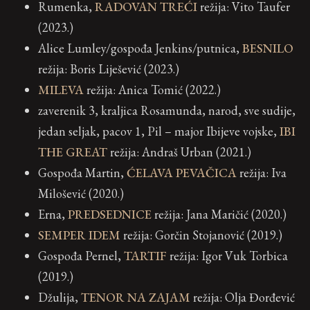
Rumenka,
RADOVAN TREĆI
režija: Vito Taufer
(2023.)
Alice Lumley/gospođa Jenkins/putnica,
BESNILO
režija: Boris Liješević (2023.)
MILEVA
režija: Anica Tomić (2022.)
zaverenik 3, kraljica Rosamunda, narod, sve sudije,
jedan seljak, pacov 1, Pil – major Ibijeve vojske,
IBI
THE GREAT
režija: Andraš Urban (2021.)
Gospođa Martin,
ĆELAVA PEVAČICA
režija: Iva
Milošević (2020.)
Erna,
PREDSEDNICE
režija: Jana Maričić (2020.)
SEMPER IDEM
režija: Gorčin Stojanović (2019.)
Gospođa Pernel,
TARTIF
režija: Igor Vuk Torbica
(2019.)
Džulija,
TENOR NA ZAJAM
režija: Olja Đorđević