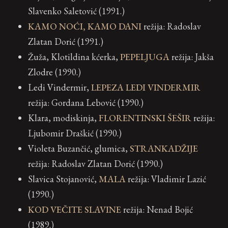
Slavenko Saletović (1991.)
KAMO NOĆI, KAMO DANI
režija: Radoslav
Zlatan Dorić (1991.)
Žuža, Klotildina kćerka,
PEPELJUGA
režija: Jakša
Zlodre (1990.)
Ledi Vindermir,
LEPEZA LEDI VINDERMIR
režija: Gordana Lebović (1990.)
Klara, modiskinja,
FLORENTINSKI ŠEŠIR
režija:
Ljubomir Draškić (1990.)
Violeta Buzančić, glumica,
STRANKADŽIJE
režija: Radoslav Zlatan Dorić (1990.)
Slavica Stojanović,
MALA
režija: Vladimir Lazić
(1990.)
KOD VEČITE SLAVINE
režija: Nenad Bojić
(1989.)