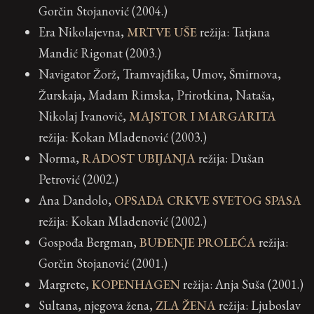
Gorčin Stojanović (2004.)
Era Nikolajevna,
MRTVE UŠE
režija: Tatjana
Mandić Rigonat (2003.)
Navigator Žorž, Tramvajđika, Umov, Šmirnova,
Žurskaja, Madam Rimska, Prirotkina, Nataša,
Nikolaj Ivanovič,
MAJSTOR I MARGARITA
režija: Kokan Mladenović (2003.)
Norma,
RADOST UBIJANJA
režija: Dušan
Petrović (2002.)
Ana Dandolo,
OPSADA CRKVE SVETOG SPASA
režija: Kokan Mladenović (2002.)
Gospođa Bergman,
BUĐENJE PROLEĆA
režija:
Gorčin Stojanović (2001.)
Margrete,
KOPENHAGEN
režija: Anja Suša (2001.)
Sultana, njegova žena,
ZLA ŽENA
režija: Ljuboslav