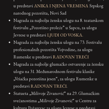
u predstavi
ANIKA I NJENA VREMENA
Srpskog
narodnog pozorišta, Novi Sad
Nagrada za najbolju žensku ulogu na 8. teatarskom
festivalu „Pozorišno proleće” u Šapcu, za ulogu
Jevrese u predstavi
LJUDI OD VOSKA.
Nagrada za najbolju žensku ulogu na 73. Festivalu
profesionalnih pozorišta Vojvodine, za ulogu
Rumenke u predstavi
RADOVAN TREĆI
Nagrada za najbolje glumačko ostvarenje za žensku
ulogu na 31. Međunarodnom festivalu klasike
„Vršačka pozorišna jesen“, za ulogu Rumenke u
predstavi
RADOVAN TREĆI
.
Statueta „Milivoje Živanović“ na 29. Glumačkim
svečanostima „Milivoje Živanović“ u Centru za
kulturu Požarevac za ulogu Jevrese u predstavi