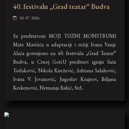
40. festivalu „Grad teatar“ Budva
20. 07. 2026.
Sa predstavom MOJI TUŽNI MONSTRUMI
Mate Matišića u adaptaciji i režiji Ivana Vanje
Alača gostujemo na 40. festivalu „Grad Teatar“
Budva, u Crnoj Gori.U predstavi igraju Saša
Torlaković, Nikola Knežević, Adriana Salahović,
Ivana V. Jovanović, Jugoslav Krajnov, Biljana
Keskenović, Nemanja Bakić, Srđ...