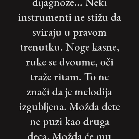
dijagnoze... Neki
instrumenti ne stižu da
sviraju u pravom
trenutku. Noge kasne,
ruke se dvoume, oči
traže ritam. To ne
znači da je melodija
izgubljena. Možda dete
ne puzi kao druga
deca. Možda će mu