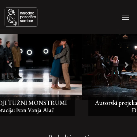
Previous
Nex
Autorski projekat ZAŠTO SE SMEJE? režija:
Đorđe Nešović