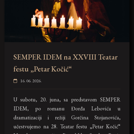
SEMPER IDEM na XXVIII Teatar
festu „Petar Kočić“
16. 06. 2026.
U subotu, 20. juna, sa predstavom SEMPER
IDEM, po romanu Đorđa Lebovića u
dramatizaciji i režiji Gorčina Stojanovića,
učestvujemo na 28. Teatar festu „Petar Kočić“