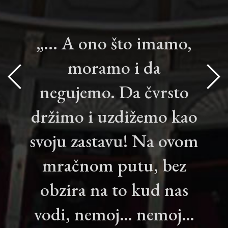
„... A ono što imamo,
moramo i da
negujemo. Da čvrsto
držimo i uzdižemo kao
svoju zastavu! Na ovom
mračnom putu, bez
obzira na to kud nas
vodi, nemoj… nemoj…