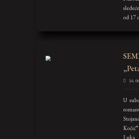
sledeć
od 17 d
SEMP
„Pet
16. 06
U sub
romanu
Stojan
Kočić
Luka.