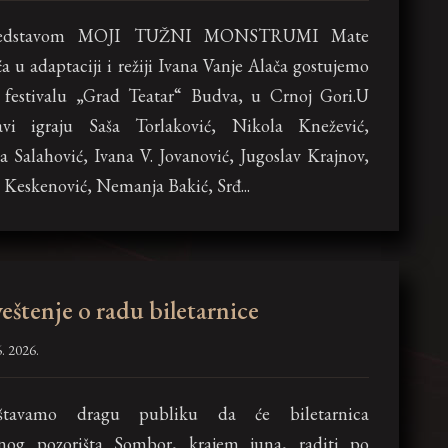
redstavom MOJI TUŽNI MONSTRUMI Mate
a u adaptaciji i režiji Ivana Vanje Alača gostujemo
 festivalu „Grad Teatar“ Budva, u Crnoj Gori.U
avi igraju Saša Torlaković, Nikola Knežević,
a Salahović, Ivana V. Jovanović, Jugoslav Krajnov,
a Keskenović, Nemanja Bakić, Srđ...
eštenje o radu biletarnice
. 2026.
štavamo dragu publiku da će biletarnica
nog pozorišta Sombor, krajem juna, raditi po