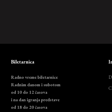
Biletarnica
I
Radno vreme biletarnice
D
Radnim danom i subotom
C
od 10 do 12 časova
i na dan igranja predstave
od 18 do 20 časova