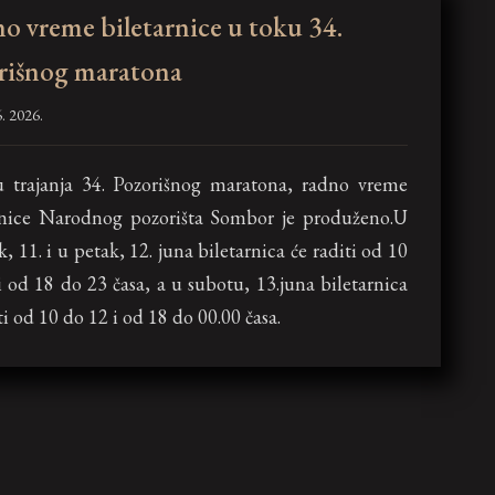
o vreme biletarnice u toku 34.
rišnog maratona
. 2026.
 trajanja 34. Pozorišnog maratona, radno vreme
rnice Narodnog pozorišta Sombor je produženo.U
k, 11. i u petak, 12. juna biletarnica će raditi od 10
i od 18 do 23 časa, a u subotu, 13.juna biletarnica
ti od 10 do 12 i od 18 do 00.00 časa.