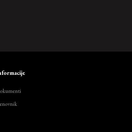
nformacije
okumenti
enovnik