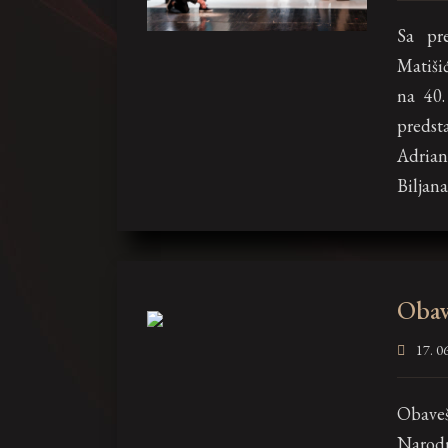
Sa p
Matišić
na 40.
predst
Adrian
Biljan
Obav
17. 06
Obave
Narod