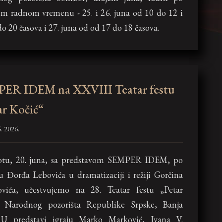
em radnom vremenu - 25. i 26. juna od 10 do 12 i
o 20 časova i 27. juna od od 17 do 18 časova.
ER IDEM na XXVIII Teatar festu
ar Kočić“
. 2026.
otu, 20. juna, sa predstavom SEMPER IDEM, po
 Đorđa Lebovića u dramatizaciji i režiji Gorčina
ovića, učestvujemo na 28. Teatar festu „Petar
“ Narodnog pozorišta Republike Srpske, Banja
 U predstavi igraju Marko Marković, Ivana V.