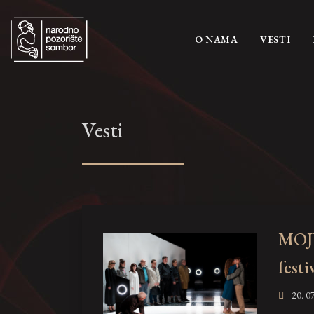
(CURRENT)
O NAMA
VESTI
Vesti
MOJ
fest
20. 07