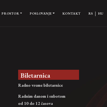
|
PROSTOR
POSLOVANJE
KONTAKT
RS
HU
Biletarnica
Radno vreme biletarnice
Radnim danom i subotom
od 10 do 12 časova