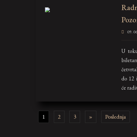
Radn
Pozo
09. 06
U toku
bileta
četvrta
do 12 
će radi
Next
Last
1
2
3
»
Poslednja