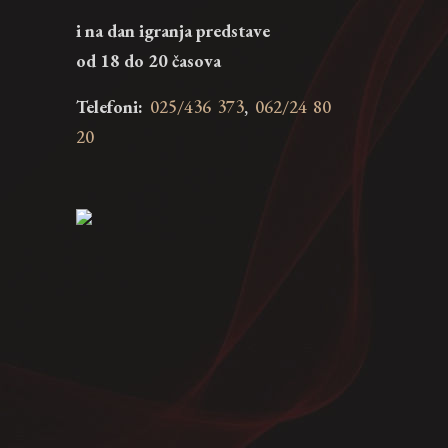
i na dan igranja predstave
od 18 do 20 časova
Telefoni:
025/436 373
,
062/24 80
20