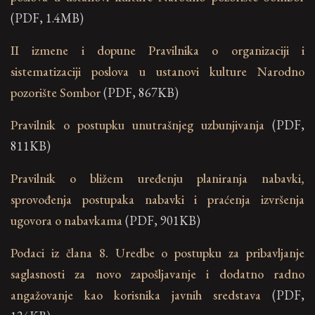
(PDF, 1.4MB)
II izmene i dopune Pravilnika o organizaciji i
sistematizaciji poslova u ustanovi kulture Narodno
pozorište Sombor
(PDF, 867KB)
Pravilnik o postupku unutrašnjeg uzbunjivanja
(PDF,
811KB)
Pravilnik o bližem uređenju planiranja nabavki,
sprovođenja postupaka nabavki i praćenja izvršenja
ugovora o nabavkama
(PDF, 901KB)
Podaci iz člana 8. Uredbe o postupku za pribavljanje
saglasnosti za novo zapošljavanje i dodatno radno
angažovanje kao korisnika javnih sredstava
(PDF,