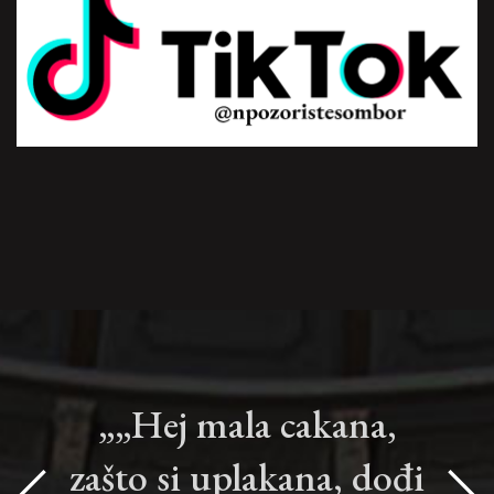
„„Hej mala cakana,
zašto si uplakana, dođi