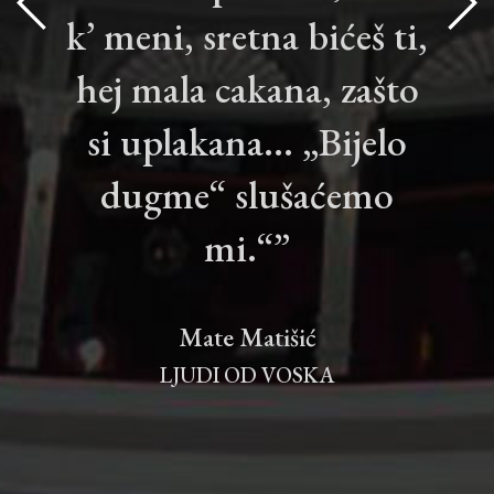
k’ meni, sretna bićeš ti,
hej mala cakana, zašto
si uplakana... „Bijelo
dugme“ slušaćemo
mi.“”
Mate Matišić
LJUDI OD VOSKA