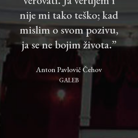
verovati. Ja verujem i
nije mi tako teško; kad
mislim o svom pozivu,
ja se ne bojim života.”
Anton Pavlovič Čehov
GALEB