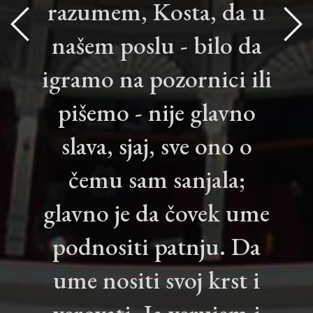
razumem, Kosta, da u
našem poslu - bilo da
igramo na pozornici ili
pišemo - nije glavno
slava, sjaj, sve ono o
čemu sam sanjala;
glavno je da čovek ume
podnositi patnju. Da
ume nositi svoj krst i