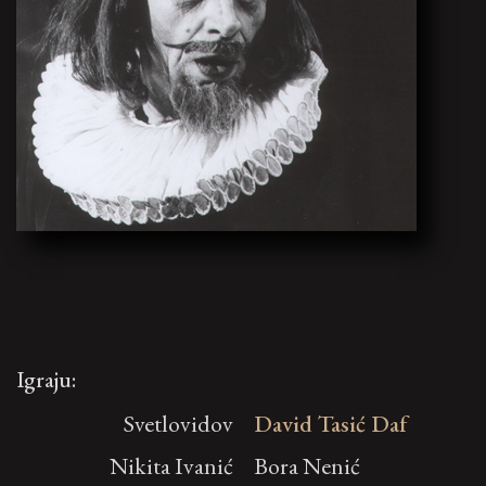
Igraju:
Svetlovidov
David Tasić Daf
Nikita Ivanić
Bora Nenić