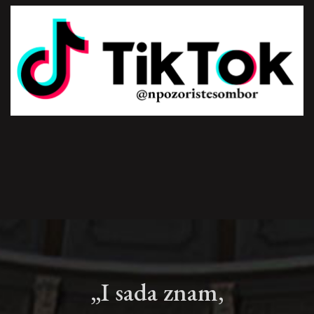
„I sada znam,