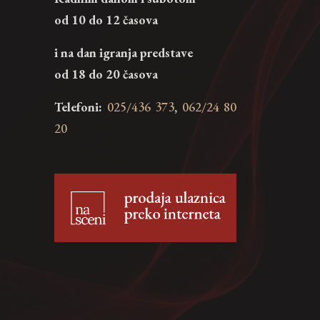
od 10 do 12 časova
i na dan igranja predstave
od 18 do 20 časova
Telefoni:
025/436 373
,
062/24 80
20