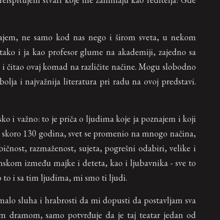
najem, ne samo kod nas nego i širom sveta, u nekom
 tako i ja kao profesor glume na akademiji, zajedno sa
o i čitao ovaj komad na različite načine. Mogu slobodno
olja i najvažnija literatura pri radu na ovoj predstavi.
 i važno: to je priča o ljudima koje ja poznajem i koji
 skoro 130 godina, svet se promenio na mnogo načina,
ebičnost, razmaženost, sujeta, pogrešni odabiri, velike i
tinskom između majke i deteta, kao i ljubavnika - sve to
 to i sa tim ljudima, mi smo ti ljudi.
alo sluha i hrabrosti da mi dopusti da postavljam sva
om dramom, samo potvrđuje da je taj teatar jedan od