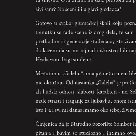
živi žanr? Na sceni ili u glavi gledaoca?
Gotovo u svakoj glumačkoj školi koju poz
trenutku se rade scene iz ovog dela, te sam
prethodne tri generacije studenata, istraživa
da kažem da su mi taj rad i iskustvo bili najb
Hvala vam dragi studenti.
Međutim u „Galebu“, ima još nešto meni blisko
me okružuju. Od nastanka „Galeba“ je prošlo
ali ljudski odnosi, slabosti, karakteri - ne. S
male strasti i traganje za ljubavlju, onom is
isto i ja i svi mi danas imamo oko sebe, živimo
Činjenica da je Narodno pozorište Sombor im
pitanja i bavim se studiozno i intimno ov