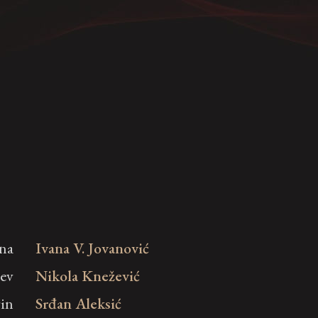
ina
Ivana V. Jovanović
jev
Nikola Knežević
rin
Srđan Aleksić