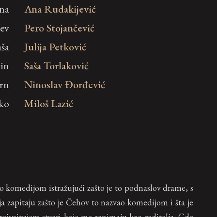
na
Ana Rudakijević
jev
Pero Stojančević
ša
Julija Petković
rin
Saša Torlaković
orn
Ninoslav Đorđević
ko
Miloš Lazić
komedijom istražujući zašto je to podnaslov drame, s
a zapitaju zašto je Čehov to nazvao komedijom i šta je
eispitujem stvari koje me zanimaju kao reditelja: Gde