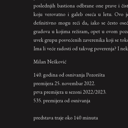
poslednjih bastiona odbrane one prave i čis
koju verovatno i galeb oseća u letu. Ovo 
definitivno mogu reći da, iako se često os
gradova u kojima režiram, opet u ovom pozo
uvek grupu posvećenih zaverenika koji se to
Ima li veće radosti od takvog poverenja? I nek
Milan Nešković
140. godina od osnivanja Pozorišta
premijera 25. novembar 2022.
prva premijera u sezoni 2022/2023.
535. premijera od osnivanja
predstava traje oko 140 minuta