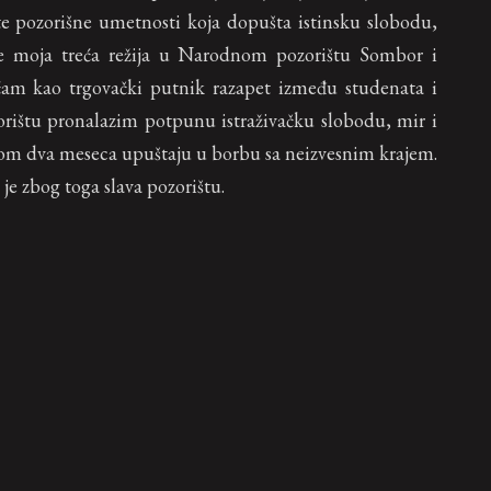
te pozorišne umetnosti koja dopušta istinsku slobodu,
je moja treća režija u Narodnom pozorištu Sombor i
ećam kao trgovački putnik razapet između studenata i
rištu pronalazim potpunu istraživačku slobodu, mir i
kom dva meseca upuštaju u borbu sa neizvesnim krajem.
 je zbog toga slava pozorištu.