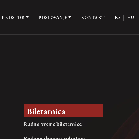
|
PROSTOR
POSLOVANJE
KONTAKT
RS
HU
Biletarnica
Radno vreme biletarnice
Radnim danom i subotom