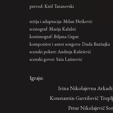
prevod: Kiril Taranovski
režija i adaptacija: Milan Nešković
scenograf: Marija Kalabić
kostimograf: Biljana Grgur
kompozitor i autor songova: Duda Buržujka
scenski pokret: Andreja Kulešević
scenski govor: Saša Latinović
Igraju:
Irina Nikolajevna Arkad
Konstantin Gavrilovič Trepl
Petar Nikolajevič So