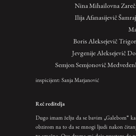
Nina Mihailovna Zareč
Ilija Afanasijevič Šamra
Ma
Boris Aleksejevič Trigo
Jevgenije Aleksejevič D
Semjon Semjonovič Medveden
inspicijent: Sanja Marjanović
Reč reditelja
Dugo imam želju da se bavim „Galebom“ kao 
obzirom na to da se mnogi ljudi nakon čitanj
tu smešno. Ova drama mi daje prostora da pr