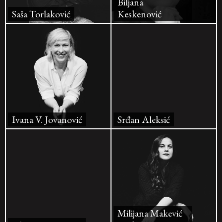
Biljana
Saša Torlaković
Keskenović
Ivana V. Jovanović
Srđan Aleksić
Milijana Makević