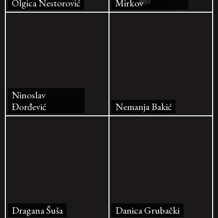
Olgica Nestorović
Mirkov
Ninoslav
Đorđević
Nemanja Bakić
Dragana Šuša
Danica Grubački