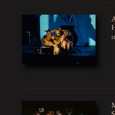
A
E
M