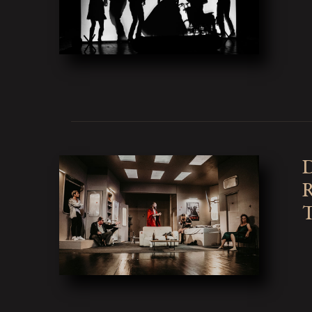
D
R
T