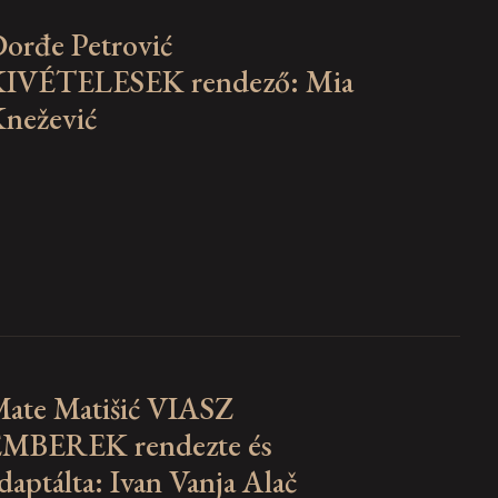
orđe Petrović
IVÉTELESEK rendező: Mia
nežević
ate Matišić VIASZ
MBEREK rendezte és
daptálta: Ivan Vanja Alač