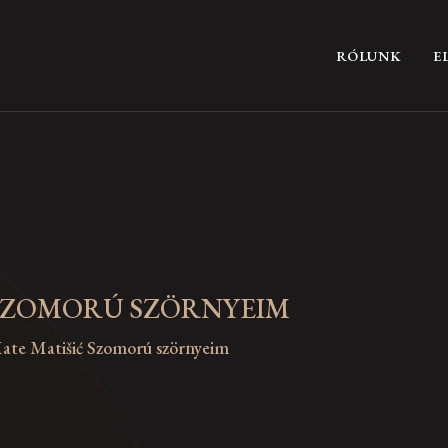
RÓLUNK
E
SZOMORÚ SZÖRNYEIM
ate Matišić Szomorú szörnyeim