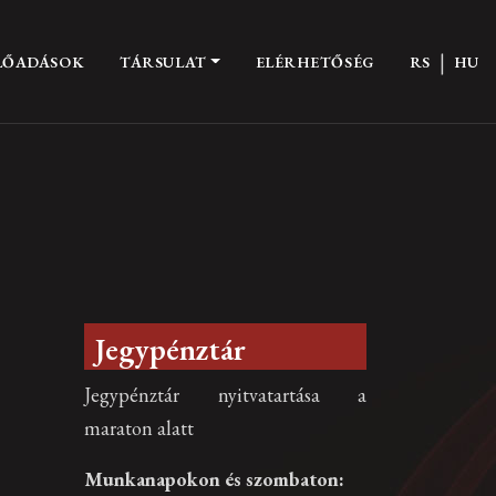
|
LŐADÁSOK
TÁRSULAT
ELÉRHETŐSÉG
RS
HU
Jegypénztár
Jegypénztár nyitvatartása a
maraton alatt
Munkanapokon és szombaton: