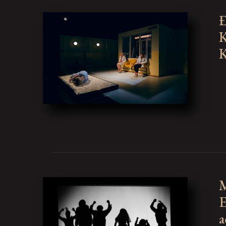
Đ
K
K
M
E
a