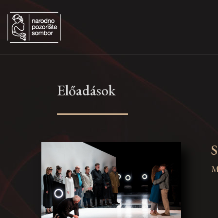
Előadások
M