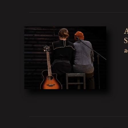
A
S
a