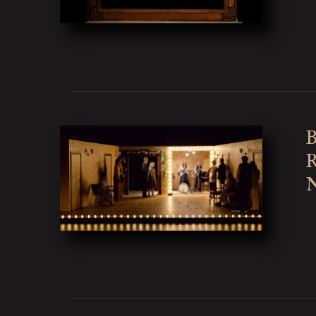
B
R
N