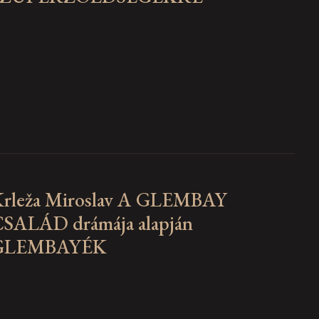
rleža Miroslav A GLEMBAY
SALÁD drámája alapján
GLEMBAYÉK