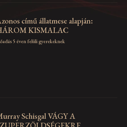
zonos című állatmese alapján:
HÁROM KISMALAC
lőadás 5 éven felüli gyerekeknek
urray Schisgal VÁGY A
SZUPERZÖLDSÉGEKRE