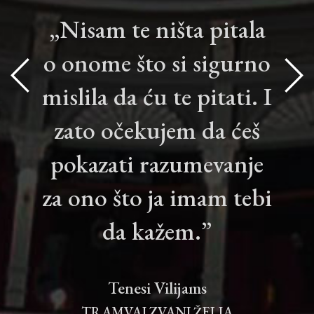
„Nisam te ništa pitala
o onome što si sigurno
mislila da ću te pitati. I
zato očekujem da ćeš
pokazati razumevanje
za ono što ja imam tebi
da kažem.”
Tenesi Vilijams
TRAMVAJ ZVANI ŽELJA