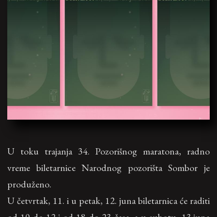
U toku trajanja 34. Pozorišnog maratona, radno
vreme biletarnice Narodnog pozorišta Sombor je
produženo.
U četvrtak, 11. i u petak, 12. juna biletarnica će raditi