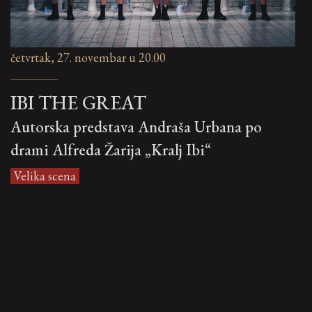
četvrtak, 27. novembar u 20.00
IBI THE GREAT
Autorska predstava Andraša Urbana po
drami Alfreda Žarija „Kralj Ibi“
Velika scena