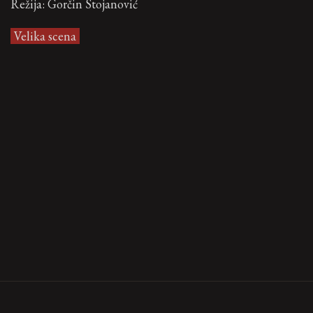
Režija: Gorčin Stojanović
Velika scena