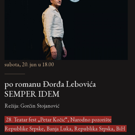
subota, 20. jun u 18.00
po romanu Đorđa Lebovića
SEMPER IDEM
Režija: Gorčin Stojanović
28. Teatar fest „Petar Kočić“, Narodno pozorište
Republike Srpske, Banja Luka, Republika Srpska, BiH