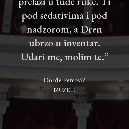
prelazi u tuđe ruke. Ti
pod sedativima i pod
nadzorom, a Dren
ubrzo u inventar.
Udari me, molim te.”
Đorđe Petrović
IZUZETI