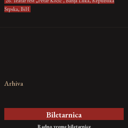
26. Teatar fest „Petar Kočić", Banja Luka, Republika
Srpska, BiH
Arhiva
Biletarnica
Radno vreme biletarnice