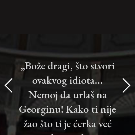
„Bože dragi, što stvori
ovakvog idiota...
Nemoj da urlaš na
Georginu! Kako ti nije
žao što ti je ćerka već