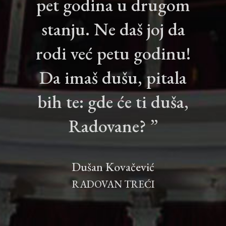
pet godina u drugom
stanju. Ne daš joj da
rodi već petu godinu!
Da imaš dušu, pitala
bih te: gde će ti duša,
Radovane? ”
Dušan Kovačević
RADOVAN TREĆI