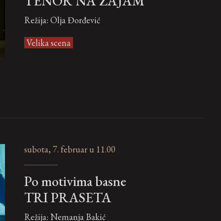
TENOR NA ZAJAM
Režija: Olja Đorđević
Velika scena
subota, 7. februar u 11.00
Po motivima basne
TRI PRASETA
Režija: Nemanja Bakić