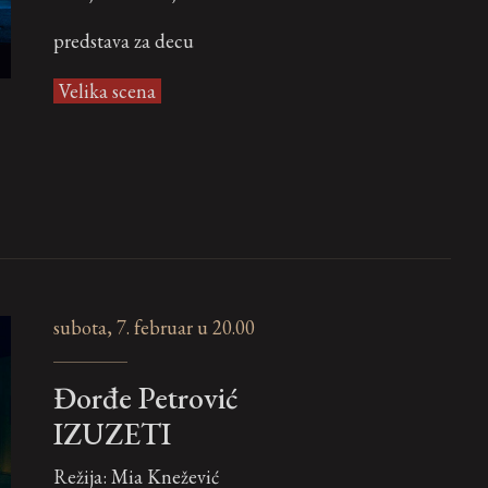
predstava za decu
Velika scena
subota, 7. februar u 20.00
Đorđe Petrović
IZUZETI
Režija: Mia Knežević