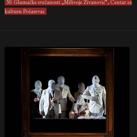
30. Glumačke svečanosti „Milivoje Živanović“, Centar za
kulturu Požarevac