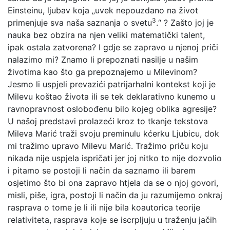
Einsteinu, ljubav koja „uvek nepouzdano na život
3
primenjuje sva naša saznanja o svetu
.“ ? Zašto joj je
nauka bez obzira na njen veliki matematički talent,
ipak ostala zatvorena? I gdje se zapravo u njenoj priči
nalazimo mi? Znamo li prepoznati nasilje u našim
životima kao što ga prepoznajemo u Milevinom?
Jesmo li uspjeli prevazići patrijarhalni kontekst koji je
Milevu koštao života ili se tek deklarativno kunemo u
ravnopravnost oslobođenu bilo kojeg oblika agresije?
U našoj predstavi prolazeći kroz to tkanje tekstova
Mileva Marić traži svoju preminulu kćerku Ljubicu, dok
mi tražimo upravo Milevu Marić. Tražimo priču koju
nikada nije uspjela ispričati jer joj nitko to nije dozvolio
i pitamo se postoji li način da saznamo ili barem
osjetimo što bi ona zapravo htjela da se o njoj govori,
misli, piše, igra, postoji li način da ju razumijemo onkraj
rasprava o tome je li ili nije bila koautorica teorije
relativiteta, rasprava koje se iscrpljuju u traženju jačih