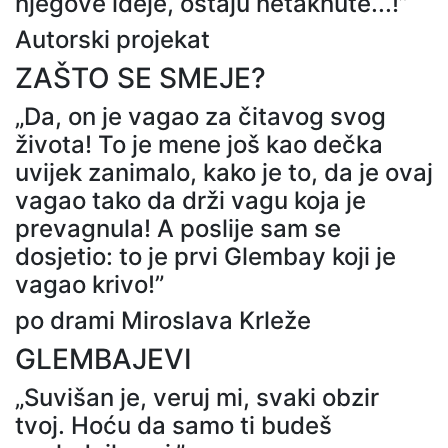
njegove ideje, ostaju netaknute...!”
Autorski projekat
ZAŠTO SE SMEJE?
„Da, on je vagao za čitavog svog
života! To je mene još kao dečka
uvijek zanimalo, kako je to, da je ovaj
vagao tako da drži vagu koja je
prevagnula! A poslije sam se
dosjetio: to je prvi Glembay koji je
vagao krivo!”
po drami Miroslava Krleže
GLEMBAJEVI
„Suvišan je, veruj mi, svaki obzir
tvoj. Hoću da samo ti budeš