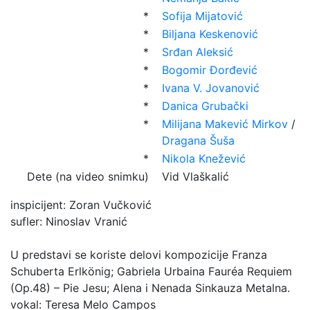
*
Sofija Mijatović
*
Biljana Keskenović
*
Srđan Aleksić
*
Bogomir Đorđević
*
Ivana V. Jovanović
*
Danica Grubački
*
Milijana Makević Mirkov
/
Dragana Šuša
*
Nikola Knežević
Dete (na video snimku)
Vid Vlaškalić
inspicijent: Zoran Vučković
sufler: Ninoslav Vranić
U predstavi se koriste delovi kompozicije Franza
Schuberta Erlkönig; Gabriela Urbaina Fauréa Requiem
(Op.48) – Pie Jesu; Alena i Nenada Sinkauza Metalna.
vokal: Teresa Melo Campos