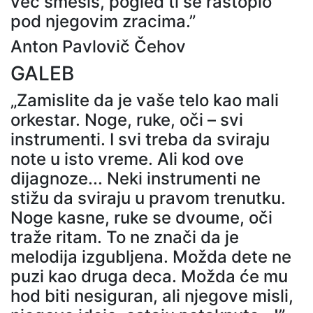
već smešiš, pogled ti se rastopio
pod njegovim zracima.”
Anton Pavlovič Čehov
GALEB
„Zamislite da je vaše telo kao mali
orkestar. Noge, ruke, oči – svi
instrumenti. I svi treba da sviraju
note u isto vreme. Ali kod ove
dijagnoze... Neki instrumenti ne
stižu da sviraju u pravom trenutku.
Noge kasne, ruke se dvoume, oči
traže ritam. To ne znači da je
melodija izgubljena. Možda dete ne
puzi kao druga deca. Možda će mu
hod biti nesiguran, ali njegove misli,