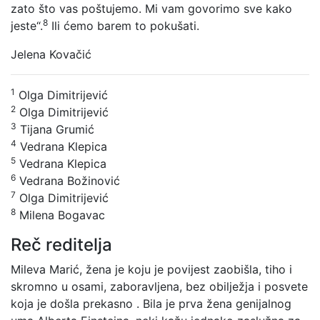
zato što vas poštujemo. Mi vam govorimo sve kako
8
jeste“.
Ili ćemo barem to pokušati.
Jelena Kovačić
1
Olga Dimitrijević
2
Olga Dimitrijević
3
Tijana Grumić
4
Vedrana Klepica
5
Vedrana Klepica
6
Vedrana Božinović
7
Olga Dimitrijević
8
Milena Bogavac
Reč reditelja
Mileva Marić, žena je koju je povijest zaobišla, tiho i
skromno u osami, zaboravljena, bez obilježja i posvete
koja je došla prekasno . Bila je prva žena genijalnog