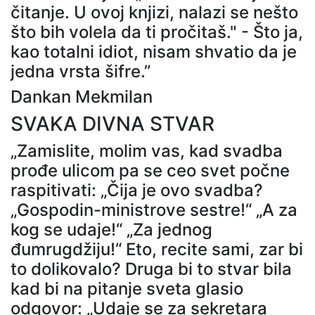
čitanje. U ovoj knjizi, nalazi se nešto
što bih volela da ti pročitaš." - Što ja,
kao totalni idiot, nisam shvatio da je
jedna vrsta šifre.”
Dankan Mekmilan
SVAKA DIVNA STVAR
„Zamislite, molim vas, kad svadba
prođe ulicom pa se ceo svet počne
raspitivati: „Čija je ovo svadba?
„Gospodin-ministrove sestre!“ „A za
kog se udaje!“ „Za jednog
đumrugdžiju!“ Eto, recite sami, zar bi
to dolikovalo? Druga bi to stvar bila
kad bi na pitanje sveta glasio
odgovor: „Udaje se za sekretara