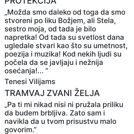
PROTEKCIJA
„Možda smo daleko od toga da smo
stvoreni po liku Božjem, ali Stela,
sestro moja, od tada je bilo
napretka! Od tada su svetlost dana
ugledale stvari kao što su umetnost,
poezija i muzika! Kod nekih ljudi su
počela da se javljaju i nežnija
osećanja!... ”
Tenesi Vilijams
TRAMVAJ ZVANI ŽELJA
„Pa ti mi nikad nisi ni pružala priliku
da budem brbljiva. Zato sam i
navikla da u tvom prisustvu malo
govorim.”