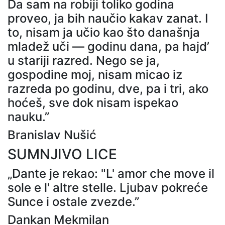
Da sam na robiji toliko godina
proveo, ja bih naučio kakav zanat. I
to, nisam ja učio kao što današnja
mladež uči — godinu dana, pa hajd’
u stariji razred. Nego se ja,
gospodine moj, nisam micao iz
razreda po godinu, dve, pa i tri, ako
hoćeš, sve dok nisam ispekao
nauku.”
Branislav Nušić
SUMNJIVO LICE
„Dante je rekao: "L' amor che move il
sole e l' altre stelle. Ljubav pokreće
Sunce i ostale zvezde.”
Dankan Mekmilan