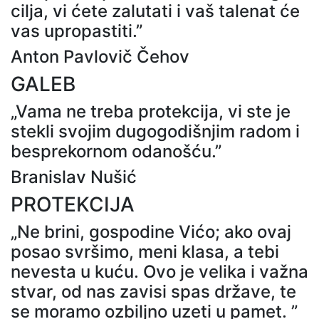
cilja, vi ćete zalutati i vaš talenat će
vas upropastiti.”
Anton Pavlovič Čehov
GALEB
„Vama ne treba protekcija, vi ste je
stekli svojim dugogodišnjim radom i
besprekornom odanošću.”
Branislav Nušić
PROTEKCIJA
„Ne brini, gospodine Vićo; ako ovaj
posao svršimo, meni klasa, a tebi
nevesta u kuću. Ovo je velika i važna
stvar, od nas zavisi spas države, te
se moramo ozbiljno uzeti u pamet. ”