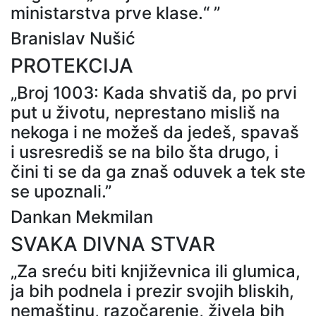
ministarstva prve klase.“ ”
Branislav Nušić
PROTEKCIJA
„Broj 1003: Kada shvatiš da, po prvi
put u životu, neprestano misliš na
nekoga i ne možeš da jedeš, spavaš
i usresrediš se na bilo šta drugo, i
čini ti se da ga znaš oduvek a tek ste
se upoznali.”
Dankan Mekmilan
SVAKA DIVNA STVAR
„Za sreću biti književnica ili glumica,
ja bih podnela i prezir svojih bliskih,
nemaštinu, razočarenje, živela bih