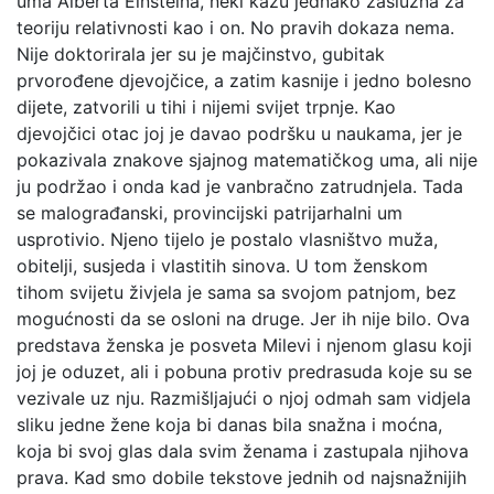
uma Alberta Einsteina, neki kažu jednako zaslužna za
teoriju relativnosti kao i on. No pravih dokaza nema.
Nije doktorirala jer su je majčinstvo, gubitak
prvorođene djevojčice, a zatim kasnije i jedno bolesno
dijete, zatvorili u tihi i nijemi svijet trpnje. Kao
djevojčici otac joj je davao podršku u naukama, jer je
pokazivala znakove sjajnog matematičkog uma, ali nije
ju podržao i onda kad je vanbračno zatrudnjela. Tada
se malograđanski, provincijski patrijarhalni um
usprotivio. Njeno tijelo je postalo vlasništvo muža,
obitelji, susjeda i vlastitih sinova. U tom ženskom
tihom svijetu živjela je sama sa svojom patnjom, bez
mogućnosti da se osloni na druge. Jer ih nije bilo. Ova
predstava ženska je posveta Milevi i njenom glasu koji
joj je oduzet, ali i pobuna protiv predrasuda koje su se
vezivale uz nju. Razmišljajući o njoj odmah sam vidjela
sliku jedne žene koja bi danas bila snažna i moćna,
koja bi svoj glas dala svim ženama i zastupala njihova
prava. Kad smo dobile tekstove jednih od najsnažnijih