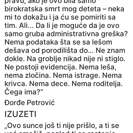
pravu, ako je ovo bila samo
birokratska smrt mog deteta – neka
mi to dokažu i ja ću se pomiriti sa
tim. Ali... Da li je moguće da je ovo
samo gruba administrativna greška?
Nema podataka šta se sa lešom
dešava od porodilišta do… Ne znam
dokle. Na groblje nikad nije ni stiglo.
Ne postoji evidencija. Nema leša,
nema zločina. Nema istrage. Nema
krivca. Nema dece. Nema roditelja.
Čega ima?”
Đorđe Petrović
IZUZETI
„Ovo sunce još ti nije prišlo, a ti se