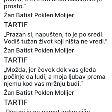
prosto.”
Žan Batist Poklen Molijer
TARTIF
„Prazan si, napušten, to je po sredi.
Vodiš tužan život koji ništa ne vredi.”
Žan Batist Poklen Molijer
TARTIF
„Možda, jer čovek dok vas gleda
počinje da ludi, a moja ljubav prema
njemu kod vas mržnju budi.”
Žan Batist Poklen Molijer
TARTIF
„Pao mi je na pamet jedan siže...