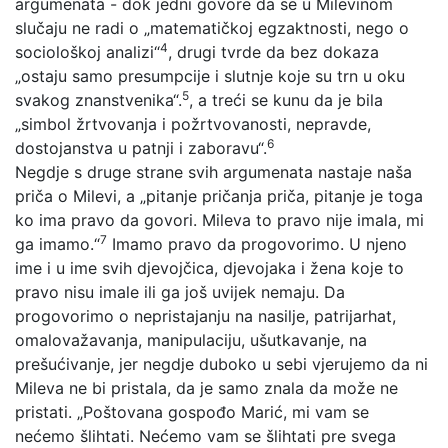
argumenata - dok jedni govore da se u Milevinom
slučaju ne radi o „matematičkoj egzaktnosti, nego o
4
sociološkoj analizi“
, drugi tvrde da bez dokaza
„ostaju samo presumpcije i slutnje koje su trn u oku
5
svakog znanstvenika“.
, a treći se kunu da je bila
„simbol žrtvovanja i požrtvovanosti, nepravde,
6
dostojanstva u patnji i zaboravu“.
Negdje s druge strane svih argumenata nastaje naša
priča o Milevi, a „pitanje pričanja priča, pitanje je toga
ko ima pravo da govori. Mileva to pravo nije imala, mi
7
ga imamo.“
Imamo pravo da progovorimo. U njeno
ime i u ime svih djevojčica, djevojaka i žena koje to
pravo nisu imale ili ga još uvijek nemaju. Da
progovorimo o nepristajanju na nasilje, patrijarhat,
omalovažavanja, manipulaciju, ušutkavanje, na
prešućivanje, jer negdje duboko u sebi vjerujemo da ni
Mileva ne bi pristala, da je samo znala da može ne
pristati. „Poštovana gospođo Marić, mi vam se
nećemo šlihtati. Nećemo vam se šlihtati pre svega