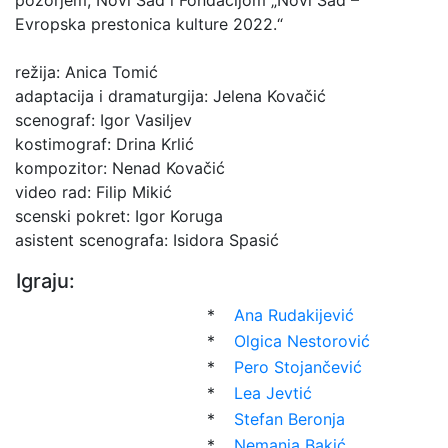
pozorjem, Novi Sad i Fondacijom „Novi Sad –
Evropska prestonica kulture 2022.“
režija: Anica Tomić
adaptacija i dramaturgija: Jelena Kovačić
scenograf: Igor Vasiljev
kostimograf: Drina Krlić
kompozitor: Nenad Kovačić
video rad: Filip Mikić
scenski pokret: Igor Koruga
asistent scenografa: Isidora Spasić
Igraju:
*
Ana Rudakijević
*
Olgica Nestorović
*
Pero Stojančević
*
Lea Jevtić
*
Stefan Beronja
*
Nemanja Bakić