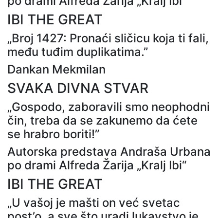
po drami Alfreda Žarija „Kralj Ibi“
IBI THE GREAT
„Broj 1427: Pronaći sličicu koja ti fali,
među tuđim duplikatima.”
Dankan Mekmilan
SVAKA DIVNA STVAR
„Gospodo, zaboravili smo neophodni
čin, treba da se zakunemo da ćete
se hrabro boriti!”
Autorska predstava Andraša Urbana
po drami Alfreda Žarija „Kralj Ibi“
IBI THE GREAT
„U vašoj je mašti on već svetac
post’o, a sve što uradi lukavstvo je