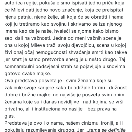
autorica regije, pokušale smo ispisati jednu priču koja
će Milevi dati jedno novo značenje, koja će preispitati
njenu patnju, njene želje, ali koja će se obratiti i nama
koji ju tretiramo kao svojinu i skrivamo se iza njenog
imena kao da je naše, hvaleći se njome kako bismo
sebi dali na važnosti. Jedna od meni važnih scena je
ona u kojoj Mileva traži svoju djevojčicu, scena u kojoj
živi onaj očaj nemogućnosti shvaćanja smrti kao takve
jer smrt je samo pretvorba energije u nešto drugo. Taj
somnambulni podsvjesni strah se pojavljuje u snovima
gotovo svake majke.
Ova predstava posveta je i svim ženama koje su
zakinule svoje karijere kako bi održale formu i dužnost
dobre i brižne majke, no najviše je posveta svim onim
ženama koje su i danas nevidljive i nad kojima se vrši
privatno, ali i institucionalno nasilje - bez prava na
glas.
Predstava je ovo i o nama, našem cinizmu, ironiji, ali i
pokušaju razumijevanja drugog. Jer ...
tama se definiše