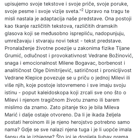
upisujemo svoje tekstove i svoje priče, svoje poruke,
2
svoje pesme i svoje vizije sveta.“
Upravo na tragu te
misli nastala je adaptacija naše predstave. Ona postoji
kao tkanje različitih tekstova, različitih dramskih
glasova koji se međusobno isprepliću, nadopunjuju,
umrežavaju i stvaraju novi tekst - tekst predstave.
Pronalaženje životne poezije u zakonima fizike Tijane
Grumić, odlučnost i provokativnost Vedrane Božinović,
snaga i emocionalnost Milene Bogavac, borbenost i
analitičnost Olge Dimitrijević, satiričnost i pronicljivost
Vedrane Klepice povezuje se u priču o jednoj Milevi ili
više njih, koje postoje istovremeno i sve imaju svoju
istinu - poput kaleidoskopa koji zrcali sve ono što o
Milevi i njenom tragičnom životu znamo ili barem
mislimo da znamo. Zato pitanje tko je bila Mileva
Marić i dalje ostaje otvoreno. Da li je ikada željela
postati heroinom ili je njeno herojstvo potrebno samo
nama? Gdje se sve nalazi njena tuga i je li uopće imala
šansu da je izbjegne? Što joj je donijela ljubav prema