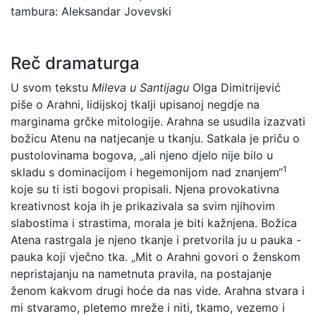
tambura: Aleksandar Jovevski
Reč dramaturga
U svom tekstu
Mileva u Santijagu
Olga Dimitrijević
piše o Arahni, lidijskoj tkalji upisanoj negdje na
marginama grčke mitologije. Arahna se usudila izazvati
božicu Atenu na natjecanje u tkanju. Satkala je priču o
pustolovinama bogova, „ali njeno djelo nije bilo u
1
skladu s dominacijom i hegemonijom nad znanjem“
koje su ti isti bogovi propisali. Njena provokativna
kreativnost koja ih je prikazivala sa svim njihovim
slabostima i strastima, morala je biti kažnjena. Božica
Atena rastrgala je njeno tkanje i pretvorila ju u pauka -
pauka koji vječno tka. „Mit o Arahni govori o ženskom
nepristajanju na nametnuta pravila, na postajanje
ženom kakvom drugi hoće da nas vide. Arahna stvara i
mi stvaramo, pletemo mreže i niti, tkamo, vezemo i