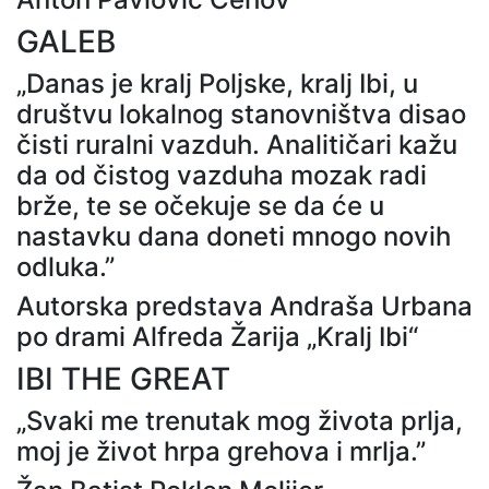
GALEB
„Danas je kralj Poljske, kralj Ibi, u
društvu lokalnog stanovništva disao
čisti ruralni vazduh. Analitičari kažu
da od čistog vazduha mozak radi
brže, te se očekuje se da će u
nastavku dana doneti mnogo novih
odluka.”
Autorska predstava Andraša Urbana
po drami Alfreda Žarija „Kralj Ibi“
IBI THE GREAT
„Svaki me trenutak mog života prlja,
moj je život hrpa grehova i mrlja.”