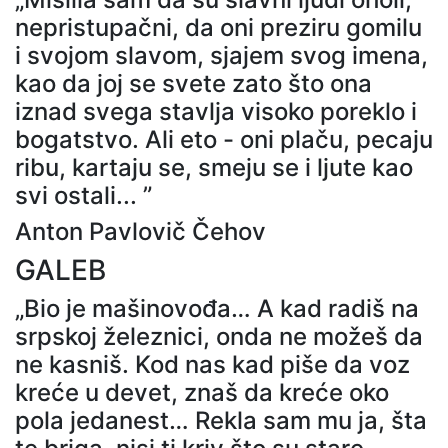
nepristupačni, da oni preziru gomilu
i svojom slavom, sjajem svog imena,
kao da joj se svete zato što ona
iznad svega stavlja visoko poreklo i
bogatstvo. Ali eto - oni plaču, pecaju
ribu, kartaju se, smeju se i ljute kao
svi ostali... ”
Anton Pavlovič Čehov
GALEB
„Bio je mašinovođa… A kad radiš na
srpskoj železnici, onda ne možeš da
ne kasniš. Kod nas kad piše da voz
kreće u devet, znaš da kreće oko
pola jedanest… Rekla sam mu ja, šta