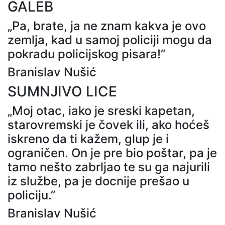
GALEB
„Pa, brate, ja ne znam kakva je ovo
zemlja, kad u samoj policiji mogu da
pokradu policijskog pisara!”
Branislav Nušić
SUMNJIVO LICE
„Moj otac, iako je sreski kapetan,
starovremski je čovek ili, ako hoćeš
iskreno da ti kažem, glup je i
ograničen. On je pre bio poštar, pa je
tamo nešto zabrljao te su ga najurili
iz službe, pa je docnije prešao u
policiju.”
Branislav Nušić