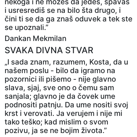
nekoga i ne možeš da jedeš, spavaš
i usresrediš se na bilo šta drugo, i
čini ti se da ga znaš oduvek a tek ste
se upoznali.”
Dankan Mekmilan
SVAKA DIVNA STVAR
„I sada znam, razumem, Kosta, da u
našem poslu - bilo da igramo na
pozornici ili pišemo - nije glavno
slava, sjaj, sve ono o čemu sam
sanjala; glavno je da čovek ume
podnositi patnju. Da ume nositi svoj
krst i verovati. Ja verujem i nije mi
tako teško; kad mislim o svom
pozivu, ja se ne bojim života.”