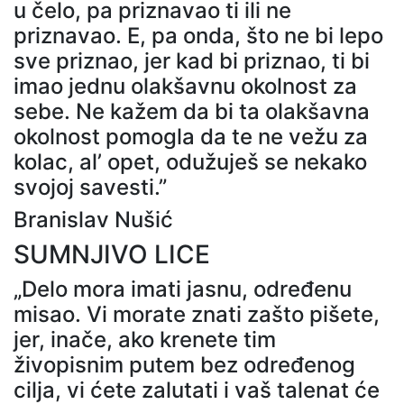
u čelo, pa priznavao ti ili ne
priznavao. E, pa onda, što ne bi lepo
sve priznao, jer kad bi priznao, ti bi
imao jednu olakšavnu okolnost za
sebe. Ne kažem da bi ta olakšavna
okolnost pomogla da te ne vežu za
kolac, al’ opet, odužuješ se nekako
svojoj savesti.”
Branislav Nušić
SUMNJIVO LICE
„Delo mora imati jasnu, određenu
misao. Vi morate znati zašto pišete,
jer, inače, ako krenete tim
živopisnim putem bez određenog
cilja, vi ćete zalutati i vaš talenat će