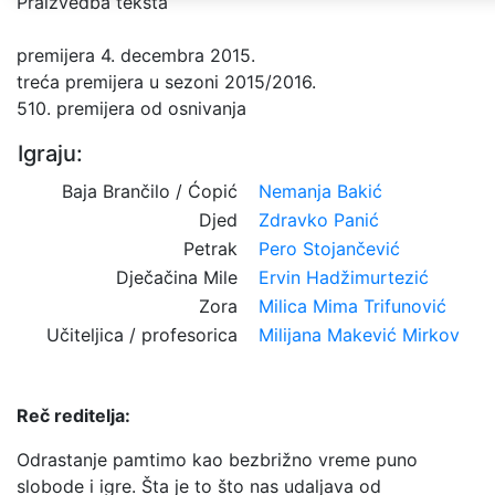
Praizvedba teksta
premijera 4. decembra 2015.
treća premijera u sezoni 2015/2016.
510. premijera od osnivanja
Igraju:
Baja Brančilo / Ćopić
Nemanja Bakić
Djed
Zdravko Panić
Petrak
Pero Stojančević
Dječačina Mile
Ervin Hadžimurtezić
Zora
Milica Mima Trifunović
Učiteljica / profesorica
Milijana Makević Mirkov
Reč reditelja:
Odrastanje pamtimo kao bezbrižno vreme puno
slobode i igre. Šta je to što nas udaljava od