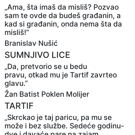
„Ama, šta imaš da misliš? Pozvao
sam te ovde da budeš građanin, a
kad si građanin, onda nema šta da
misliš!”
Branislav Nušić
SUMNJIVO LICE
„Da, pretvorio se u bedu
pravu, otkad mu je Tartif zavrteo
glavu.”
Žan Batist Poklen Molijer
TARTIF
„Skrckao je taj paricu, pa mu se
može i bez službe. Sedeće godinu-
dve i davaće pare na zajam