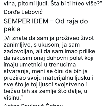
vina, pitomi ljudi. Šta bi ti hteo više?”
Đorđe Lebović
SEMPER IDEM – Od raja do
pakla
„Vi znate da sam ja proživeo život
zanimljivo, s ukusom, ja sam
zadovoljan, ali da sam imao prilike
da iskusim onaj duhovni polet koji
imaju umetnici u trenucima
stvaranja, meni se čini da bih ja
prezirao svoju materijalnu ljusku i
sve što je toj ljusci svojstveno i
bežao bih sa zemlje što dalje, u
visinu.”