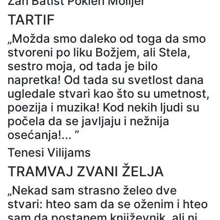
Žan Batist Poklen Molijer
TARTIF
„Možda smo daleko od toga da smo
stvoreni po liku Božjem, ali Stela,
sestro moja, od tada je bilo
napretka! Od tada su svetlost dana
ugledale stvari kao što su umetnost,
poezija i muzika! Kod nekih ljudi su
počela da se javljaju i nežnija
osećanja!... ”
Tenesi Vilijams
TRAMVAJ ZVANI ŽELJA
„Nekad sam strasno želeo dve
stvari: hteo sam da se oženim i hteo
sam da postanem književnik, ali ni