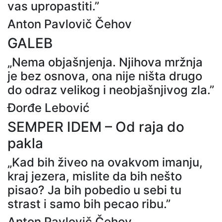
vas upropastiti.”
Anton Pavlovič Čehov
GALEB
„Nema objašnjenja. Njihova mržnja
je bez osnova, ona nije ništa drugo
do odraz velikog i neobjašnjivog zla.”
Đorđe Lebović
SEMPER IDEM – Od raja do
pakla
„Kad bih živeo na ovakvom imanju,
kraj jezera, mislite da bih nešto
pisao? Ja bih pobedio u sebi tu
strast i samo bih pecao ribu.”
Anton Pavlovič Čehov