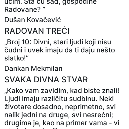
učim. Šta ću sad, gospodine
Radovane? ”
Dušan Kovačević
RADOVAN TREĆI
„Broj 10: Divni, stari ljudi koji nisu
čudni i uvek imaju da ti daju nešto
slatko!”
Dankan Mekmilan
SVAKA DIVNA STVAR
„Kako vam zavidim, kad biste znali!
Ljudi imaju različitu sudbinu. Neki
životare dosadno, neprimetno, svi
nalik jedni na druge, svi nesrećni;
drugima je, kao na primer vama - vi