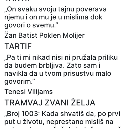
„On svaku svoju tajnu poverava
njemu i on mu je u mislima dok
govori o svemu.”
Žan Batist Poklen Molijer
TARTIF
„Pa ti mi nikad nisi ni pružala priliku
da budem brbljiva. Zato sam i
navikla da u tvom prisustvu malo
govorim.”
Tenesi Vilijams
TRAMVAJ ZVANI ŽELJA
„Broj 1003: Kada shvatiš da, po prvi
put u životu, neprestano misliš na