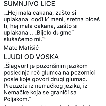
SUMNJIVO LICE
„„Hej mala cakana, zašto si
uplakana, dođi k’ meni, sretna bićeš
ti, hej mala cakana, zašto si
uplakana... „Bijelo dugme“
slušaćemo mi.“”
Mate Matišić
LJUDI OD VOSKA
„Šlagvort je pozorišnim jezikom
poslednja reč glumca na pozornici
posle koje govori drugi glumac.
Preuzeta iz nemačkog jezika, iz
Nemačke koja se graniči sa
Poljskom.”