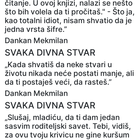
čitanje. U ovoj knjizi, nalazi se nešto
što bih volela da ti pročitaš." - Što ja,
kao totalni idiot, nisam shvatio da je
jedna vrsta šifre.”
Dankan Mekmilan
SVAKA DIVNA STVAR
„Kada shvatiš da neke stvari u
životu nikada neće postati manje, ali
da ti postaješ veći, da rasteš.”
Dankan Mekmilan
SVAKA DIVNA STVAR
„Slušaj, mladiću, da ti dam jedan
sasvim roditeljski savet. Tebi, vidiš,
za ovu tvoju krivicu ne gine kuršum