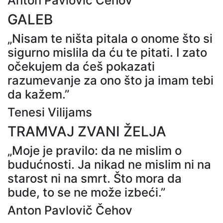
Anton Pavlovič Čehov
GALEB
„Nisam te ništa pitala o onome što si
sigurno mislila da ću te pitati. I zato
očekujem da ćeš pokazati
razumevanje za ono što ja imam tebi
da kažem.”
Tenesi Vilijams
TRAMVAJ ZVANI ŽELJA
„Moje je pravilo: da ne mislim o
budućnosti. Ja nikad ne mislim ni na
starost ni na smrt. Što mora da
bude, to se ne može izbeći.”
Anton Pavlovič Čehov