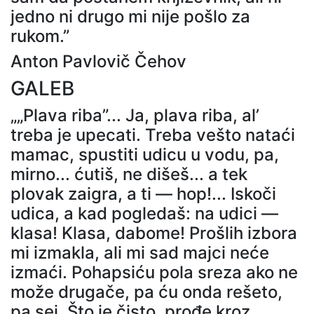
jedno ni drugo mi nije pošlo za
rukom.”
Anton Pavlovič Čehov
GALEB
„„Plava riba”... Ja, plava riba, al’
treba je upecati. Treba vešto nataći
mamac, spustiti udicu u vodu, pa,
mirno... ćutiš, ne dišeš... a tek
plovak zaigra, a ti — hop!... Iskoči
udica, a kad pogledaš: na udici —
klasa! Klasa, dabome! Prošlih izbora
mi izmakla, ali mi sad majci neće
izmaći. Pohapsiću pola sreza ako ne
može drugače, pa ću onda rešeto,
pa sej. Što je čisto, prođe kroz