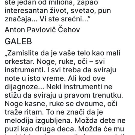
ste jedan od miliona, zapao
interesantan život, svetao, pun
značaja... Vi ste srećni...”
Anton Pavlovič Čehov
GALEB
„Zamislite da je vaše telo kao mali
orkestar. Noge, ruke, oči – svi
instrumenti. I svi treba da sviraju
note u isto vreme. Ali kod ove
dijagnoze... Neki instrumenti ne
stižu da sviraju u pravom trenutku.
Noge kasne, ruke se dvoume, oči
traže ritam. To ne znači da je
melodija izgubljena. Možda dete ne
puzi kao druga deca. Možda će mu