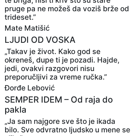
te briga, nisi ti kriv što su stare
pruge pa ne možeš da voziš brže od
trideset.”
Mate Matišić
LJUDI OD VOSKA
„Takav je život. Kako god se
okreneš, dupe ti je pozadi. Hajde,
jedi, ovakvi razgovori nisu
preporučljivi za vreme ručka.”
Đorđe Lebović
SEMPER IDEM – Od raja do
pakla
„Ja sam najgore sve što je ikada
bilo. Sve odvratno ljudsko u mene se