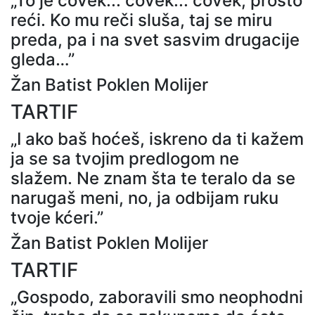
„To je čovek... čovek... čovek, prosto
reći. Ko mu reči sluša, taj se miru
preda, pa i na svet sasvim drugacije
gleda…”
Žan Batist Poklen Molijer
TARTIF
„I ako baš hoćeš, iskreno da ti kažem
ja se sa tvojim predlogom ne
slažem. Ne znam šta te teralo da se
narugaš meni, no, ja odbijam ruku
tvoje kćeri.”
Žan Batist Poklen Molijer
TARTIF
„Gospodo, zaboravili smo neophodni