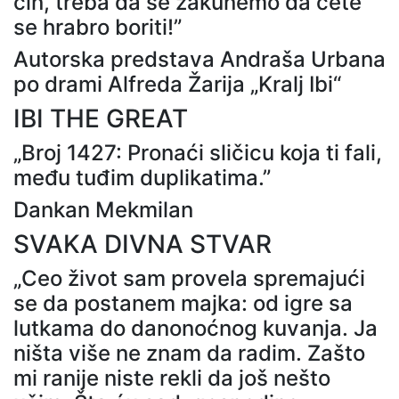
čin, treba da se zakunemo da ćete
se hrabro boriti!”
Autorska predstava Andraša Urbana
po drami Alfreda Žarija „Kralj Ibi“
IBI THE GREAT
„Broj 1427: Pronaći sličicu koja ti fali,
među tuđim duplikatima.”
Dankan Mekmilan
SVAKA DIVNA STVAR
„Ceo život sam provela spremajući
se da postanem majka: od igre sa
lutkama do danonoćnog kuvanja. Ja
ništa više ne znam da radim. Zašto
mi ranije niste rekli da još nešto