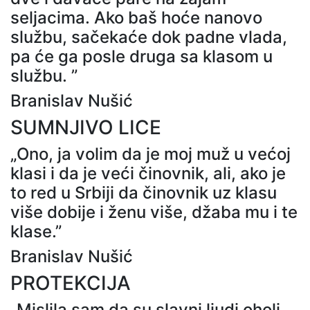
seljacima. Ako baš hoće nanovo
službu, sačekaće dok padne vlada,
pa će ga posle druga sa klasom u
službu. ”
Branislav Nušić
SUMNJIVO LICE
„Ono, ja volim da je moj muž u većoj
klasi i da je veći činovnik, ali, ako je
to red u Srbiji da činovnik uz klasu
više dobije i ženu više, džaba mu i te
klase.”
Branislav Nušić
PROTEKCIJA
„Mislila sam da su slavni ljudi oholi,