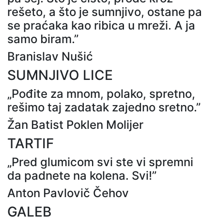
rešeto, a što je sumnjivo, ostane pa
se praćaka kao ribica u mreži. A ja
samo biram.”
Branislav Nušić
SUMNJIVO LICE
„Pođite za mnom, polako, spretno,
rešimo taj zadatak zajedno sretno.”
Žan Batist Poklen Molijer
TARTIF
„Pred glumicom svi ste vi spremni
da padnete na kolena. Svi!”
Anton Pavlovič Čehov
GALEB