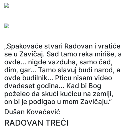
„Spakovaće stvari Radovan i vratiće
se u Zavičaj. Sad tamo reka miriše, a
ovde... nigde vazduha, samo čađ,
dim, gar... Tamo slavuj budi narod, a
ovde budilnik... Pticu nisam video
dvadeset godina... Kad bi Bog
poželeo da skući kućicu na zemlji,
on bi je podigao u mom Zavičaju.”
Dušan Kovačević
RADOVAN TREĆI