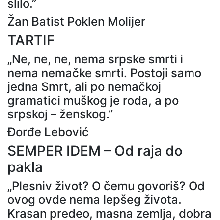
slilo.”
Žan Batist Poklen Molijer
TARTIF
„Ne, ne, ne, nema srpske smrti i
nema nemačke smrti. Postoji samo
jedna Smrt, ali po nemačkoj
gramatici muškog je roda, a po
srpskoj – ženskog.”
Đorđe Lebović
SEMPER IDEM – Od raja do
pakla
„Plesniv život? O čemu govoriš? Od
ovog ovde nema lepšeg života.
Krasan predeo, masna zemlja, dobra