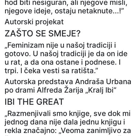
hod biti nesiguran, ali njegove misli,
njegove ideje, ostaju netaknute...!”
Autorski projekat
ZAŠTO SE SMEJE?
„Feminizam nije u našoj tradiciji i
gotovo. U našoj tradiciji je da on ide
u rat, a da ona ostane i podnese. I
trpi. I čeka vesti sa ratišta.”
Autorska predstava Andraša Urbana
po drami Alfreda Žarija „Kralj Ibi“
IBI THE GREAT
„Razmenjivali smo knjige, sve dok mi
jednog dana nije dala jednu knjigu i
rekla značajno: „Veoma zanimljivo za