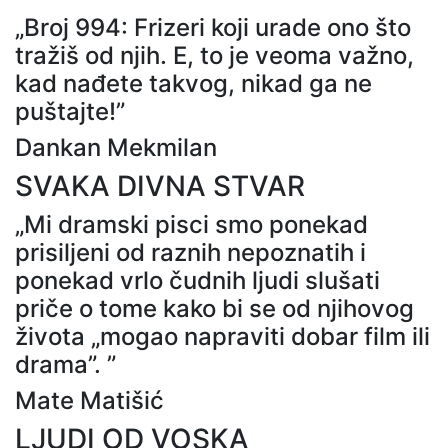
„Broj 994: Frizeri koji urade ono što
tražiš od njih. E, to je veoma važno,
kad nađete takvog, nikad ga ne
puštajte!”
Dankan Mekmilan
SVAKA DIVNA STVAR
„Mi dramski pisci smo ponekad
prisiljeni od raznih nepoznatih i
ponekad vrlo čudnih ljudi slušati
priče o tome kako bi se od njihovog
života „mogao napraviti dobar film ili
drama”. ”
Mate Matišić
LJUDI OD VOSKA