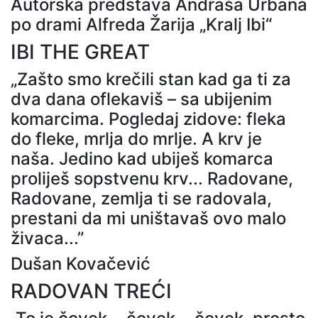
Autorska predstava Andraša Urbana
po drami Alfreda Žarija „Kralj Ibi“
IBI THE GREAT
„Zašto smo krečili stan kad ga ti za
dva dana oflekaviš – sa ubijenim
komarcima. Pogledaj zidove: fleka
do fleke, mrlja do mrlje. A krv je
naša. Jedino kad ubiješ komarca
proliješ sopstvenu krv... Radovane,
Radovane, zemlja ti se radovala,
prestani da mi uništavaš ovo malo
živaca...”
Dušan Kovačević
RADOVAN TREĆI