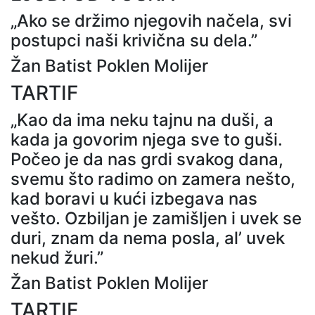
„Ako se držimo njegovih načela, svi
postupci naši krivična su dela.”
Žan Batist Poklen Molijer
TARTIF
„Kao da ima neku tajnu na duši, a
kada ja govorim njega sve to guši.
Počeo je da nas grdi svakog dana,
svemu što radimo on zamera nešto,
kad boravi u kući izbegava nas
vešto. Ozbiljan je zamišljen i uvek se
duri, znam da nema posla, al’ uvek
nekud žuri.”
Žan Batist Poklen Molijer
TARTIF