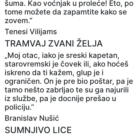
šuma. Kao voćnjak u proleće! Eto, po
tome možete da zapamtite kako se
zovem.”
Tenesi Vilijams
TRAMVAJ ZVANI ŽELJA
„Moj otac, iako je sreski kapetan,
starovremski je čovek ili, ako hoćeš
iskreno da ti kažem, glup je i
ograničen. On je pre bio poštar, pa je
tamo nešto zabrljao te su ga najurili
iz službe, pa je docnije prešao u
policiju.”
Branislav Nušić
SUMNJIVO LICE