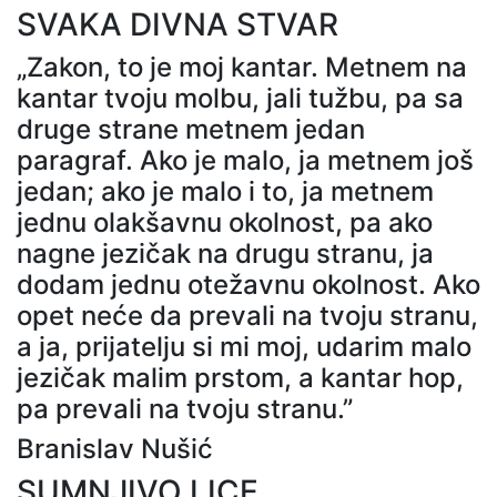
SVAKA DIVNA STVAR
„Zakon, to je moj kantar. Metnem na
kantar tvoju molbu, jali tužbu, pa sa
druge strane metnem jedan
paragraf. Ako je malo, ja metnem još
jedan; ako je malo i to, ja metnem
jednu olakšavnu okolnost, pa ako
nagne jezičak na drugu stranu, ja
dodam jednu otežavnu okolnost. Ako
opet neće da prevali na tvoju stranu,
a ja, prijatelju si mi moj, udarim malo
jezičak malim prstom, a kantar hop,
pa prevali na tvoju stranu.”
Branislav Nušić
SUMNJIVO LICE