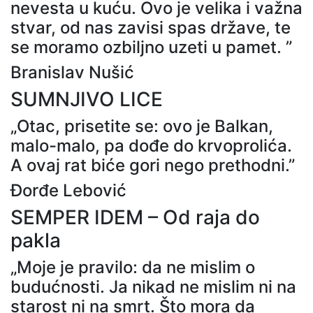
nevesta u kuću. Ovo je velika i važna
stvar, od nas zavisi spas države, te
se moramo ozbiljno uzeti u pamet. ”
Branislav Nušić
SUMNJIVO LICE
„Otac, prisetite se: ovo je Balkan,
malo-malo, pa dođe do krvoprolića.
A ovaj rat biće gori nego prethodni.”
Đorđe Lebović
SEMPER IDEM – Od raja do
pakla
„Moje je pravilo: da ne mislim o
budućnosti. Ja nikad ne mislim ni na
starost ni na smrt. Što mora da