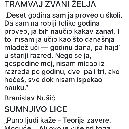
TRAMVAJ ZVANI ŽELJA
„Deset godina sam ja proveo u školi.
Da sam na robiji toliko godina
proveo, ja bih naučio kakav zanat. I
to, nisam ja učio kao što današnja
mladež uči — godinu dana, pa hajd’
u stariji razred. Nego se ja,
gospodine moj, nisam micao iz
razreda po godinu, dve, pa i tri, ako
hoćeš, sve dok nisam ispekao
nauku.”
Branislav Nušić
SUMNJIVO LICE
„Puno ljudi kaže – Teorija zavere.
Moguće... Ali ovo je više od toga.