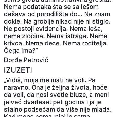
Nema podataka šta se sa lešom
dešava od porodilišta do… Ne znam
dokle. Na groblje nikad nije ni stiglo.
Ne postoji evidencija. Nema leša,
nema zločina. Nema istrage. Nema
krivca. Nema dece. Nema roditelja.
Čega ima?”
Đorđe Petrović
IZUZETI
„Vidiš, moja me mati ne voli. Pa
naravno. Ona je željna života, hoće
da voli, da nosi svetle bluze, a meni
je već dvadeset pet godina i ja je
stalno podsećam da više nije mlada.
Kad mene nema, njoj je samo