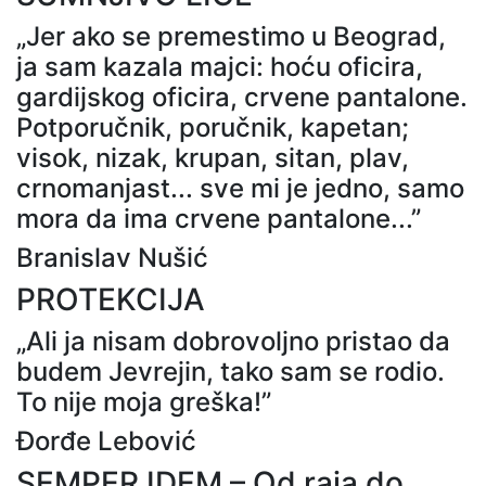
„Jer ako se premestimo u Beograd,
ja sam kazala majci: hoću oficira,
gardijskog oficira, crvene pantalone.
Potporučnik, poručnik, kapetan;
visok, nizak, krupan, sitan, plav,
crnomanjast... sve mi je jedno, samo
mora da ima crvene pantalone...”
Branislav Nušić
PROTEKCIJA
„Ali ja nisam dobrovoljno pristao da
budem Jevrejin, tako sam se rodio.
To nije moja greška!”
Đorđe Lebović
SEMPER IDEM – Od raja do