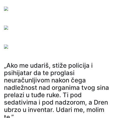
„Ako me udariš, stiže policija i
psihijatar da te proglasi
neuračunljivom nakon čega
nadležnost nad organima tvog sina
prelazi u tuđe ruke. Ti pod
sedativima i pod nadzorom, a Dren
ubrzo u inventar. Udari me, molim
te.”