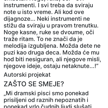
instrumenti. I svi treba da sviraju
note u isto vreme. Ali kod ove
dijagnoze... Neki instrumenti ne
stižu da sviraju u pravom trenutku.
Noge kasne, ruke se dvoume, oči
traže ritam. To ne znači da je
melodija izgubljena. Možda dete ne
puzi kao druga deca. Možda će mu
hod biti nesiguran, ali njegove misli,
njegove ideje, ostaju netaknute...!”
Autorski projekat
ZAŠTO SE SMEJE?
„Mi dramski pisci smo ponekad
prisiljeni od raznih nepoznatih i
ponekad vrlo čudnih ljudi slušati