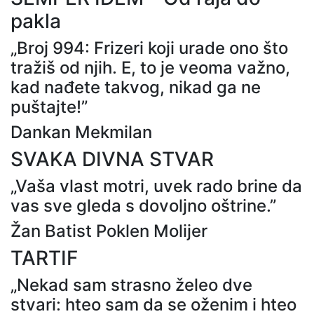
pakla
„Broj 994: Frizeri koji urade ono što
tražiš od njih. E, to je veoma važno,
kad nađete takvog, nikad ga ne
puštajte!”
Dankan Mekmilan
SVAKA DIVNA STVAR
„Vaša vlast motri, uvek rado brine da
vas sve gleda s dovoljno oštrine.”
Žan Batist Poklen Molijer
TARTIF
„Nekad sam strasno želeo dve
stvari: hteo sam da se oženim i hteo