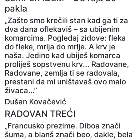
pakla
„Zašto smo krečili stan kad ga ti za
dva dana oflekaviš – sa ubijenim
komarcima. Pogledaj zidove: fleka
do fleke, mrlja do mrlje. A krv je
naša. Jedino kad ubiješ komarca
proliješ sopstvenu krv... Radovane,
Radovane, zemlja ti se radovala,
prestani da mi uništavaš ovo malo
živaca...”
Dušan Kovačević
RADOVAN TREĆI
„Francusko prezime. Diboa znači
šuma, a blanš znači beo, dakle, bela