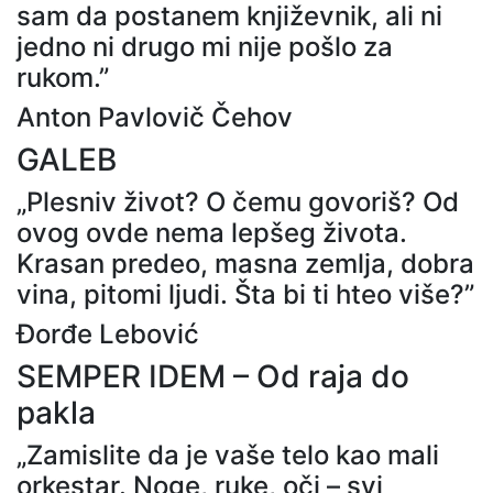
sam da postanem književnik, ali ni
jedno ni drugo mi nije pošlo za
rukom.”
Anton Pavlovič Čehov
GALEB
„Plesniv život? O čemu govoriš? Od
ovog ovde nema lepšeg života.
Krasan predeo, masna zemlja, dobra
vina, pitomi ljudi. Šta bi ti hteo više?”
Đorđe Lebović
SEMPER IDEM – Od raja do
pakla
„Zamislite da je vaše telo kao mali
orkestar. Noge, ruke, oči – svi