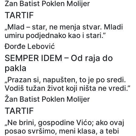
Žan Batist Poklen Molijer
TARTIF
„Mlad – star, ne menja stvar. Mladi
umiru podjednako kao i stari.”
Đorđe Lebović
SEMPER IDEM – Od raja do
pakla
„Prazan si, napušten, to je po sredi.
Vodiš tužan život koji ništa ne vredi.”
Žan Batist Poklen Molijer
TARTIF
„Ne brini, gospodine Vićo; ako ovaj
posao svršimo, meni klasa, a tebi