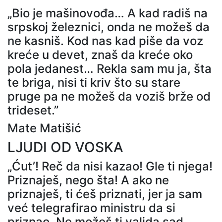
„Bio je mašinovođa… A kad radiš na
srpskoj železnici, onda ne možeš da
ne kasniš. Kod nas kad piše da voz
kreće u devet, znaš da kreće oko
pola jedanest… Rekla sam mu ja, šta
te briga, nisi ti kriv što su stare
pruge pa ne možeš da voziš brže od
trideset.”
Mate Matišić
LJUDI OD VOSKA
„Ćut’! Reč da nisi kazao! Gle ti njega!
Priznaješ, nego šta! A ako ne
priznaješ, ti ćeš priznati, jer ja sam
već telegrafirao ministru da si
priznao. Ne možeš ti valjda sad