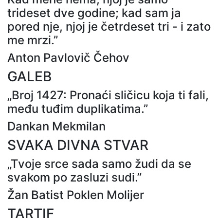
trideset dve godine; kad sam ja
pored nje, njoj je četrdeset tri - i zato
me mrzi.”
Anton Pavlovič Čehov
GALEB
„Broj 1427: Pronaći sličicu koja ti fali,
među tuđim duplikatima.”
Dankan Mekmilan
SVAKA DIVNA STVAR
„Tvoje srce sada samo žudi da se
svakom po zasluzi sudi.”
Žan Batist Poklen Molijer
TARTIF