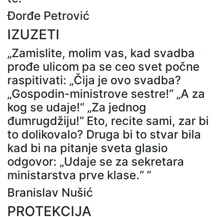
Đorđe Petrović
IZUZETI
„Zamislite, molim vas, kad svadba
prođe ulicom pa se ceo svet počne
raspitivati: „Čija je ovo svadba?
„Gospodin-ministrove sestre!“ „A za
kog se udaje!“ „Za jednog
đumrugdžiju!“ Eto, recite sami, zar bi
to dolikovalo? Druga bi to stvar bila
kad bi na pitanje sveta glasio
odgovor: „Udaje se za sekretara
ministarstva prve klase.“ ”
Branislav Nušić
PROTEKCIJA