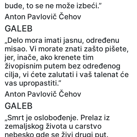
bude, to se ne može izbeći.”
Anton Pavlovič Čehov
GALEB
„Delo mora imati jasnu, određenu
misao. Vi morate znati zašto pišete,
jer, inače, ako krenete tim
živopisnim putem bez određenog
cilja, vi ćete zalutati i vaš talenat će
vas upropastiti.”
Anton Pavlovič Čehov
GALEB
„Smrt je oslobođenje. Prelaz iz
zemaljskog života u carstvo
nebesko gde se živi drugi put.