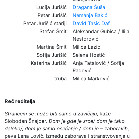
Lucija Jurišić
Dragana Šuša
Petar Jurišić
Nemanja Bakić
Petar Jurišić stariji
David Tasić Daf
Stefan Šmit
Aleksandar Gubica / Ilija
Nestorović
Martina Šmit
Milica Lazić
Sofija Jurišić
Selena Hostić
Katarina Jurišić
Anja Tatalović / Sofija
Radović
truba
Milica Marković
Reč reditelja
Strancem se može biti samo u zavičaju
, kaže
Slobodan Šnajder.
Dom je gde je srce/ dom je tako
daleko/, dom je samo osećanje / dom je – zaboravih
,
peva Lena Lovič. Između zaborava i stranstvovanja u