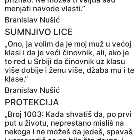
menjati navode vlasti.”
Branislav Nušić
SUMNJIVO LICE
„Ono, ja volim da je moj muž u većoj
klasi i da je veći činovnik, ali, ako je
to red u Srbiji da činovnik uz klasu
više dobije i ženu više, džaba mu i te
klase.”
Branislav Nušić
PROTEKCIJA
„Broj 1003: Kada shvatiš da, po prvi
put u životu, neprestano misliš na
nekoga i ne možeš da jedeš, spavaš