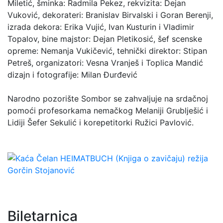
Miletić, šminka: Radmila Pekez, rekvizita: Dejan
Vuković, dekorateri: Branislav Birvalski i Goran Berenji,
izrada dekora: Erika Vujić, Ivan Kusturin i Vladimir
Topalov, bine majstor: Dejan Pletikosić, šef scenske
opreme: Nemanja Vukičević, tehnički direktor: Stipan
Petreš, organizatori: Vesna Vranješ i Toplica Mandić
dizajn i fotografije: Milan Đurđević
Narodno pozorište Sombor se zahvaljuje na srdačnoj
pomoći profesorkama nemačkog Melaniji Grublješić i
Lidiji Šefer Sekulić i korepetitorki Ružici Pavlović.
Biletarnica