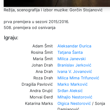
Režija, scenografija i izbor muzike: Gorčin Stojanović
prva premijera u sezoni 2015/2016.
508. premijera od osnivanja
Igraju:
Adam Šmit
Aleksandar Đurica
Rosina Šmit
Tatjana Šanta
Maria Šmit
Milica Janevski
Johan Drah
Branislav Jerković
Ana Drah
Ivana V. Jovanović
Roza Drah
Milica Mima Trifunović
Dragiša Pavlović
Marko Marković
Andra Grujić
Srđan Aleksić
Morvai Đerđ
Mihajlo Nestorović
Katarina Marks
Olgica Nestorović
/ Sonja
Damjanović