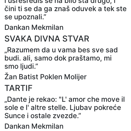
i usresrediš se na bilo šta drugo, i
čini ti se da ga znaš oduvek a tek ste
se upoznali.”
Dankan Mekmilan
SVAKA DIVNA STVAR
„Razumem da u vama bes sve sad
budi. ali, samo dok praštamo, mi
smo ljudi.”
Žan Batist Poklen Molijer
TARTIF
„Dante je rekao: "L' amor che move il
sole e l' altre stelle. Ljubav pokreće
Sunce i ostale zvezde.”
Dankan Mekmilan