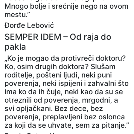
Mnogo bolje i srećnije nego na ovom
mestu.”
Đorđe Lebović
SEMPER IDEM – Od raja do
pakla
„Ko je mogao da protivreči doktoru?
Ko, osim drugih doktora? Slušam
roditelje, pošteni ljudi, neki puni
poverenja, neki ispijeni i zahvalni što
ima ko da ih čuje, neki kao da su se
otreznili od poverenja, mrgodni, a
svi opljačkani. Bez dece, bez
poverenja, preplavljeni bez oslonca
za koji da se uhvate, sem za pitanje.”