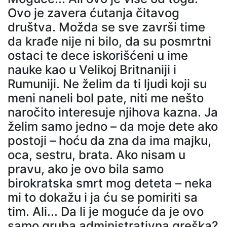
Ovo je zavera ćutanja čitavog
društva. Možda se sve završi time
da krađe nije ni bilo, da su posmrtni
ostaci te dece iskorišćeni u ime
nauke kao u Velikoj Britnaniji i
Rumuniji. Ne želim da ti ljudi koji su
meni naneli bol pate, niti me nešto
naročito interesuje njihova kazna. Ja
želim samo jedno – da moje dete ako
postoji – hoću da zna da ima majku,
oca, sestru, brata. Ako nisam u
pravu, ako je ovo bila samo
birokratska smrt mog deteta – neka
mi to dokažu i ja ću se pomiriti sa
tim. Ali... Da li je moguće da je ovo
samo gruba administrativna greška?