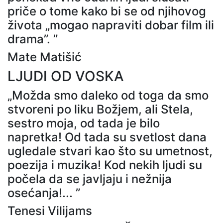
priče o tome kako bi se od njihovog
života „mogao napraviti dobar film ili
drama”. ”
Mate Matišić
LJUDI OD VOSKA
„Možda smo daleko od toga da smo
stvoreni po liku Božjem, ali Stela,
sestro moja, od tada je bilo
napretka! Od tada su svetlost dana
ugledale stvari kao što su umetnost,
poezija i muzika! Kod nekih ljudi su
počela da se javljaju i nežnija
osećanja!... ”
Tenesi Vilijams