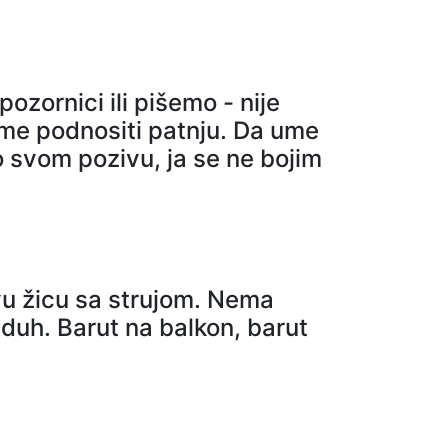
zornici ili pišemo - nije
ume podnositi patnju. Da ume
 o svom pozivu, ja se ne bojim
avu žicu sa strujom. Nema
duh. Barut na balkon, barut