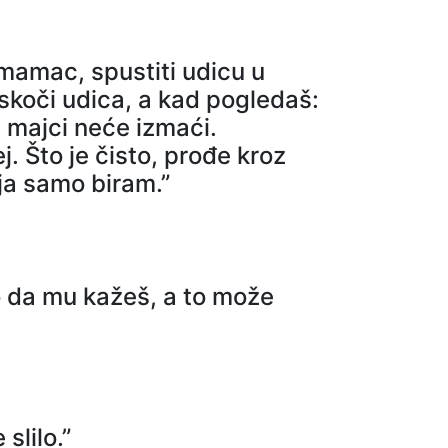
i mamac, spustiti udicu u
 Iskoči udica, a kad pogledaš:
d majci neće izmaći.
 Što je čisto, prođe kroz
 ja samo biram.”
o da mu kažeš, a to može
slilo.”