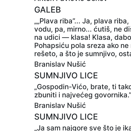
GALEB
„„Plava riba”... Ja, plava rib
vodu, pa, mirno... ćutiš, ne di
na udici — klasa! Klasa, dabo
Pohapsiću pola sreza ako ne 
rešeto, a što je sumnjivo, os
Branislav Nušić
SUMNJIVO LICE
„Gospodin-Vićo, brate, ti ta
zbuniti i najvećeg govornika.
Branislav Nušić
SUMNJIVO LICE
„Ja sam najgore sve što je ik