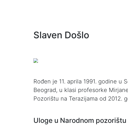
Slaven Došlo
Rođen je 11. aprila 1991. godine u
Beograd, u klasi profesorke Mirjan
Pozorištu na Terazijama od 2012. g
Uloge u Narodnom pozorištu