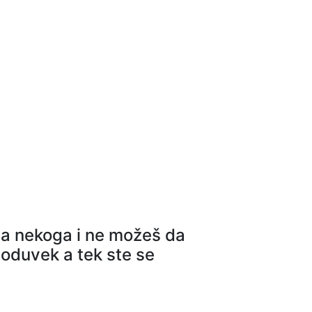
 na nekoga i ne možeš da
š oduvek a tek ste se