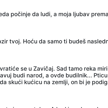
eda počinje da ludi, a moja ljubav prem
obzir tvoj. Hoću da samo ti budeš nasledn
vratiće se u Zavičaj. Sad tamo reka miri
avuj budi narod, a ovde budilnik... Pti
da skući kućicu na zemlji, on bi je podi