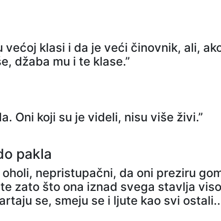
većoj klasi i da je veći činovnik, ali, ako
še, džaba mu i te klase.”
 Oni koji su je videli, nisu više živi.”
do pakla
i oholi, nepristupačni, da oni preziru go
te zato što ona iznad svega stavlja viso
rtaju se, smeju se i ljute kao svi ostali..