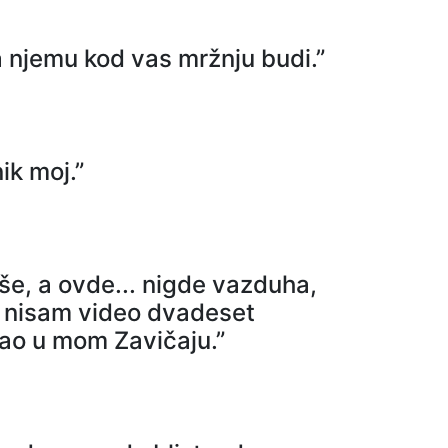
a njemu kod vas mržnju budi.”
ik moj.”
še, a ovde... nigde vazduha,
cu nisam video dvadeset
gao u mom Zavičaju.”