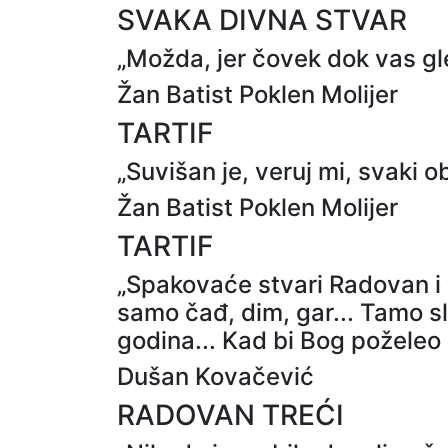
SVAKA DIVNA STVAR
„Možda, jer čovek dok vas gl
Žan Batist Poklen Molijer
TARTIF
„Suvišan je, veruj mi, svaki 
Žan Batist Poklen Molijer
TARTIF
„Spakovaće stvari Radovan i 
samo čađ, dim, gar... Tamo sl
godina... Kad bi Bog poželeo 
Dušan Kovačević
RADOVAN TREĆI