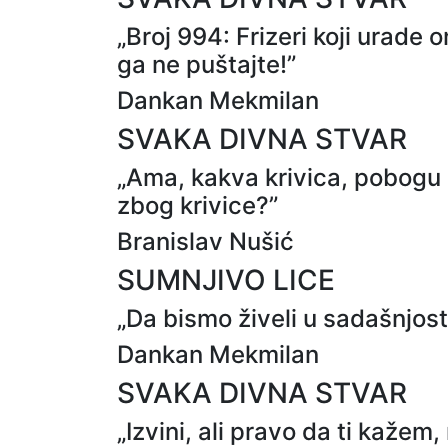
„Broj 994: Frizeri koji urade 
ga ne puštajte!”
Dankan Mekmilan
SVAKA DIVNA STVAR
„Ama, kakva krivica, pobogu b
zbog krivice?”
Branislav Nušić
SUMNJIVO LICE
„Da bismo živeli u sadašnjost
Dankan Mekmilan
SVAKA DIVNA STVAR
„Izvini, ali pravo da ti kaže