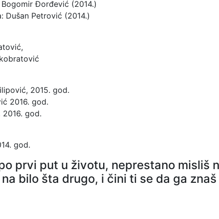
: Bogomir Đorđević (2014.)
a: Dušan Petrović (2014.)
atović,
ukobratović
lipović, 2015. god.
ić 2016. god.
, 2016. god.
014. god.
po prvi put u životu, neprestano misliš
na bilo šta drugo, i čini ti se da ga zna