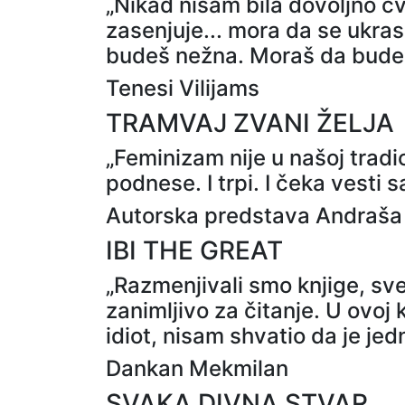
„Nikad nisam bila dovoljno čv
zasenjuje... mora da se ukras
budeš nežna. Moraš da budeš 
Tenesi Vilijams
TRAMVAJ ZVANI ŽELJA
„Feminizam nije u našoj tradici
podnese. I trpi. I čeka vesti sa
Autorska predstava Andraša U
IBI THE GREAT
„Razmenjivali smo knjige, sve
zanimljivo za čitanje. U ovoj k
idiot, nisam shvatio da je jedn
Dankan Mekmilan
SVAKA DIVNA STVAR