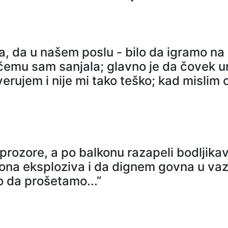
 da u našem poslu - bilo da igramo na po
o čemu sam sanjala; glavno je da čovek 
a verujem i nije mi tako teško; kad mislim
 prozore, a po balkonu razapeli bodljik
na eksploziva i da dignem govna u vaz
o da prošetamo...”