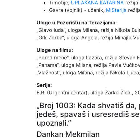
Timotije,
UPLAKANA KATARINA
režija
Gavra (vojnik) - učenik,
MiSterija
režij
Uloge u Pozorištu na Terazijama:
„Glavo luda“, uloga Milana, režija Nikola Bul
„Grk Zorba“, uloga Angela, režija Mihajlo V
Uloge na filmu:
„Pored mene“, uloga Lazara, režija Stevan Fi
„Panama“, uloga Milana, režija Pavle Vučkov
„Vlažnost“, uloga Milana, režija Nikola Ljuca
Serija:
E.R. (Urgentni centar), uloga Žarko Žica , 2
„Broj 1003: Kada shvatiš da, 
jedeš, spavaš i usresrediš se 
upoznali.”
Dankan Mekmilan