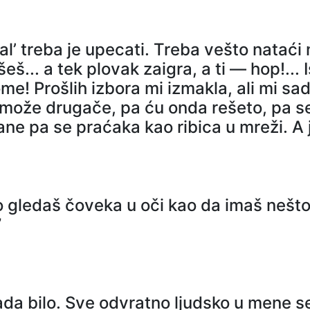
a, al’ treba je upecati. Treba vešto natać
šeš... a tek plovak zaigra, a ti — hop!...
me! Prošlih izbora mi izmakla, ali mi sa
može drugače, pa ću onda rešeto, pa sej.
tane pa se praćaka kao ribica u mreži. A
ko gledaš čoveka u oči kao da imaš nešt
”
ada bilo. Sve odvratno ljudsko u mene se 