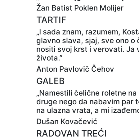
Žan Batist Poklen Molijer
TARTIF
„I sada znam, razumem, Kosta,
glavno slava, sjaj, sve ono 
nositi svoj krst i verovati. J
života.”
Anton Pavlovič Čehov
GALEB
„Namestili čelične roletne na
druge nego da nabavim par to
na ulazna vrata, a mi izađem
Dušan Kovačević
RADOVAN TREĆI