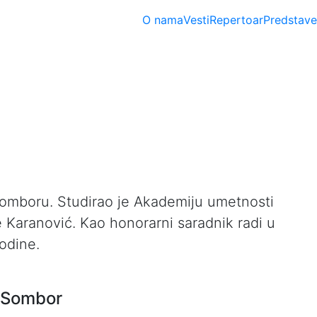
(current)
O nama
Vesti
Repertoar
Predstave
 Somboru. Studirao je Akademiju umetnosti
e Karanović. Kao honorarni saradnik radi u
odine.
 Sombor