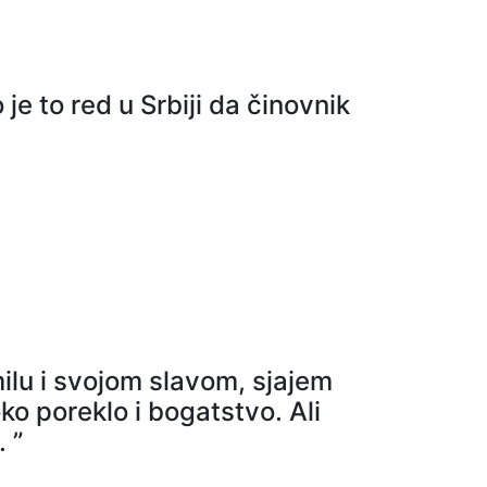
 je to red u Srbiji da činovnik
milu i svojom slavom, sjajem
ko poreklo i bogatstvo. Ali
. ”