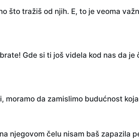
ono što tražiš od njih. E, to je veoma va
rate! Gde si ti još videla kod nas da je
i, moramo da zamislimo budućnost koja j
m, na njegovom čelu nisam baš zapazila pe