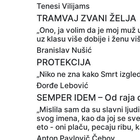
Tenesi Vilijams
TRAMVAJ ZVANI ŽELJA
„Ono, ja volim da je moj muž u 
uz klasu više dobije i ženu vi
Branislav Nušić
PROTEKCIJA
„Niko ne zna kako Smrt izgleda.
Đorđe Lebović
SEMPER IDEM – Od raja 
„Mislila sam da su slavni ljud
svog imena, kao da joj se sve
eto - oni plaču, pecaju ribu, ka
Anton Pavlovič Čehov