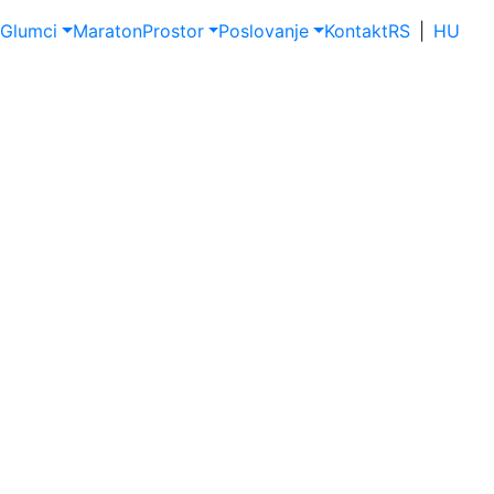
Glumci
Maraton
Prostor
Poslovanje
Kontakt
RS
|
HU