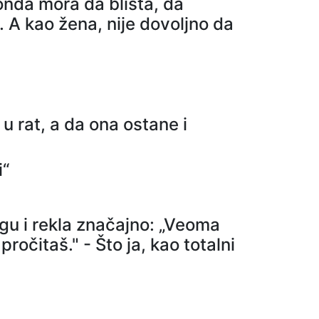
onda mora da blista, da
. A kao žena, nije dovoljno da
 u rat, a da ona ostane i
i“
igu i rekla značajno: „Veoma
pročitaš." - Što ja, kao totalni