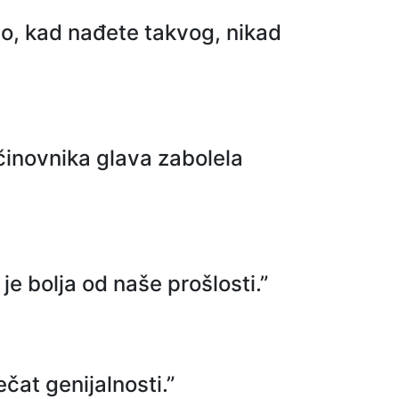
žno, kad nađete takvog, nikad
 činovnika glava zabolela
e bolja od naše prošlosti.”
čat genijalnosti.”