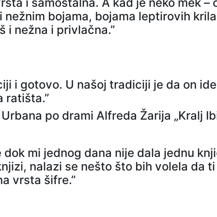
rsta i samostalna. A kad je neko mek – 
i nežnim bojama, bojama leptirovih krila
i nežna i privlačna.”
ji i gotovo. U našoj tradiciji je da on ide
 ratišta.”
rbana po drami Alfreda Žarija „Kralj Ib
 dok mi jednog dana nije dala jednu knj
njizi, nalazi se nešto što bih volela da ti 
a vrsta šifre.”