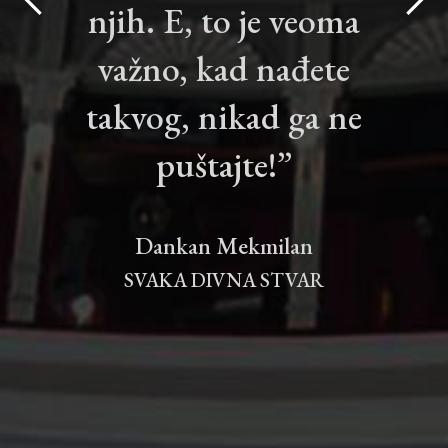
njih. E, to je veoma
važno, kad nađete
takvog, nikad ga ne
puštajte!”
Dankan Mekmilan
SVAKA DIVNA STVAR