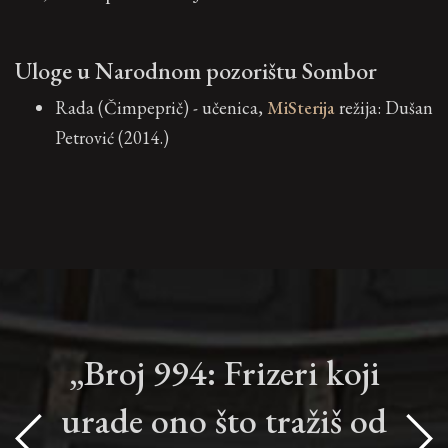
Uloge u Narodnom pozorištu Sombor
Rada (Čimpeprič) - učenica,
MiSterija
režija: Dušan
Petrović (2014.)
„Broj 994: Frizeri koji
urade ono što tražiš od