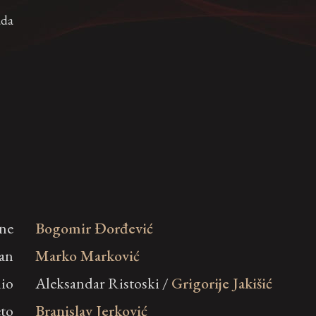
ada
ine
Bogomir Đorđević
an
Marko Marković
io
Aleksandar Ristoski /
Grigorije Jakišić
to
Branislav Jerković