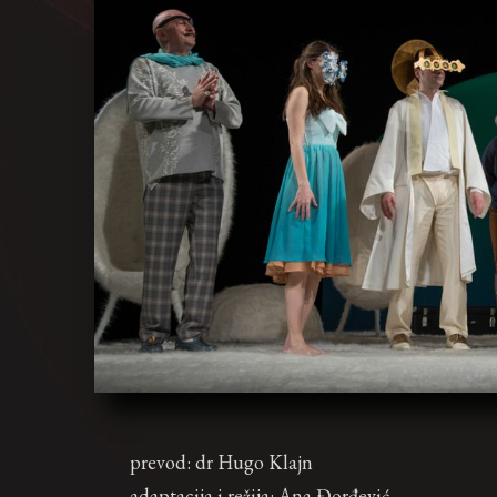
prevod: dr Hugo Klajn
adaptacija i režija: Ana Đorđević