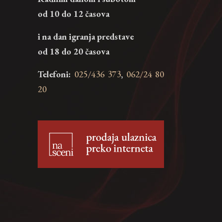
od 10 do 12 časova
i na dan igranja predstave
od 18 do 20 časova
Telefoni:
025/436 373
,
062/24 80
20