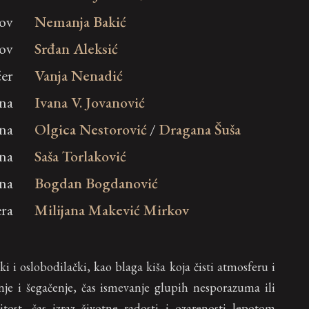
rov
Nemanja Bakić
nov
Srđan Aleksić
ćer
Vanja Nenadić
ina
Ivana V. Jovanović
ina
Olgica Nestorović
/
Dragana Šuša
na
Saša Torlaković
ina
Bogdan Bogdanović
era
Milijana Makević Mirkov
ki i oslobodilački, kao blaga kiša koja čisti atmosferu i
nje i šegačenje, čas ismevanje glupih nesporazuma ili
tost, čas izraz životne radosti i ozarenosti lepotom