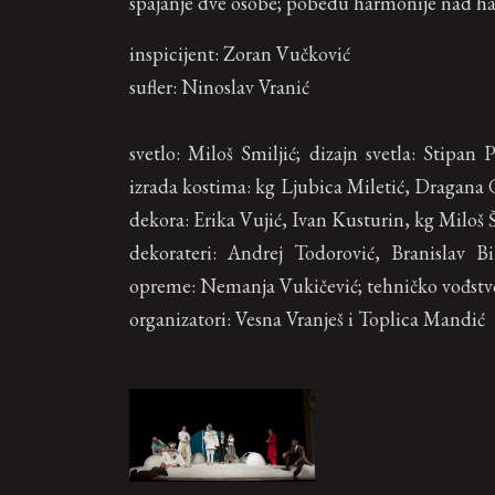
spajanje dve osobe; pobedu harmonije nad h
inspicijent: Zoran Vučković
sufler: Ninoslav Vranić
svetlo: Miloš Smiljić; dizajn svetla: Stipan
izrada kostima: kg Ljubica Miletić, Dragana 
dekora: Erika Vujić, Ivan Kusturin, kg Miloš 
dekorateri: Andrej Todorović, Branislav Bi
opreme: Nemanja Vukičević; tehničko vođstvo
organizatori: Vesna Vranješ i Toplica Mandić