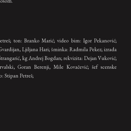
aosom.
 Petreš; ton: Branko Marić; video bim: Igor Pekanović;
Gvardijan, Ljiljana Hari; šminka: Radmila Pekez; izrada
Štrangarić, kg Andrej Bogdan; rekvizita: Dejan Vuković;
rvalski, Goran Berenji, Mile Kovačević; šef scenske
: Stipan Petreš;