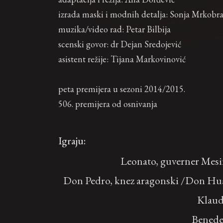
izrada maski i modnih detalja: Sonja Mrkobr
muzika/video rad: Petar Bilbija
scenski govor: dr Dejan Sredojević
asistent režije: Tijana Markovinović
peta premijera u sezoni 2014/2015.
506. premijera od osnivanja
Igraju:
Leonato, guverner Mes
Don Pedro, knez aragonski /Don Hu
Klaud
Benede