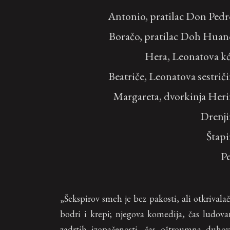
Antonio, pratilac Don Ped
Boračo, pratilac Doh Hua
Hera, Leonatova k
Beatriče, Leonatova sestrič
Margareta, dvorkinja Her
Drenji
Štap
P
„Šekspirov smeh je bez pakosti, ali otkrivalač
bodri i krepi; njegova komedija, čas ludova
zadrtih izopačenosti, čas oštroumna duhovi