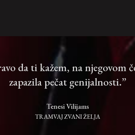
pravo da ti kažem, na njegovom 
zapazila pečat genijalnosti.”
Tenesi Vilijams
TRAMVAJ ZVANI ŽELJA