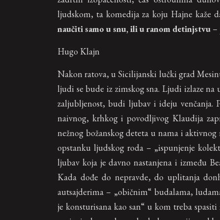
ljudskom, ta komedija za koju Hajne kaže d
naučiti samo u snu, ili u ranom detinjstvu
– 
Hugo Klajn
Nakon ratova, u Sicilijanski lučki grad Mesin
ljudi se bude iz zimskog sna. Ljudi izlaze na
zaljubljenost, budi ljubav i ideju venčanja.
naivnog, krhkog i povodljivog Klaudija zap
nežnog božanskog deteta u nama i aktivnog r
opstanku ljudskog roda – „ispunjenje kolek
ljubav koja je davno nastanjena i između Be
Kada dođe do nepravde, do uplitanja donh
autsajderima – „običnim“ budalama, ludama 
je konsturisana kao san“ u kom treba spasiti