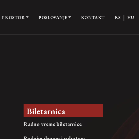
|
PROSTOR
POSLOVANJE
KONTAKT
RS
HU
Biletarnica
Radno vreme biletarnice
Radnim danom i subotom