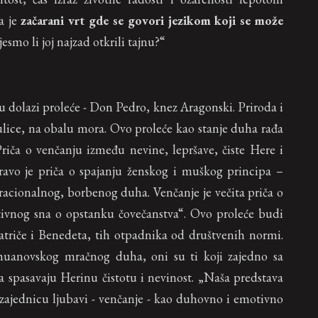
a je
začarani vrt gde se govori jezikom koji se može
jesmo li joj najzad otkrili tajnu?“
u dolazi proleće - Don Pedro, knez Aragonski. Priroda i
 ulice, na obalu mora. Ovo proleće kao stanje duha rađa
 Priča o venčanju između nevine, lepršave, čiste Here i
ravo je priča o spajanju ženskog i muškog principa –
acionalnog, borbenog duha. Venčanje je večita priča o
tivnog sna o opstanku čovečanstva“. Ovo proleće budi
atriče i Benedeta, tih otpadnika od društvenih normi.
uanovskog mračnog duha, oni su ti koji zajedno sa
spasavaju Herinu čistotu i nevinost. „Naša predstava
 zajednicu ljubavi - venčanje - kao duhovno i emotivno