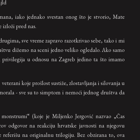
jld
omana, iako jednako svestan onog što je stvorio, Mate
 izloži pred nas.
 drugima, sve vreme zapravo razotkrivao sebe, tako i mi
štvu dižemo na sceni jedno veliko ogledalo. Ako samo
 privilegija u odnosu na Zagreb jedino ta što imamo
i veterani koje prošlost sustiže, zlostavljanja i silovanja u
 morala - sve su to simptom i nemoći jednog društva da
 monstrumi“ (koje je Miljenko Jergović nazvao „Čas
rov odgovor na reakciju hrvatske javnosti na njegovu
ferišu na originalnu trilogiju. Bez obzirana to, ova