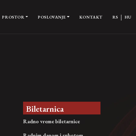
|
PROSTOR
POSLOVANJE
KONTAKT
RS
HU
Biletarnica
Radno vreme biletarnice
Radnim danom i subotom