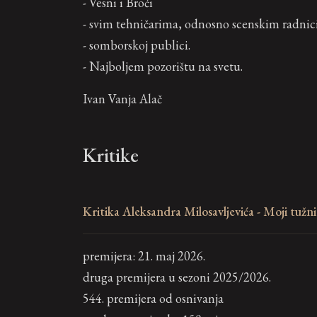
- Vesni i Broći
- svim tehničarima, odnosno scenskim radni
- somborskoj publici.
- Najboljem pozorištu na svetu.
Ivan Vanja Alač
Kritike
Kritika Aleksandra Milosavljevića - Moji tuž
premijera: 21. maj 2026.
druga premijera u sezoni 2025/2026.
544. premijera od osnivanja