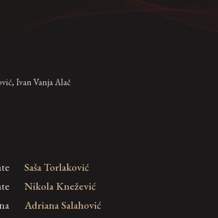
vić, Ivan Vanja Alač
ate
Saša Torlaković
te
Nikola Knežević
na
Adriana Salahović