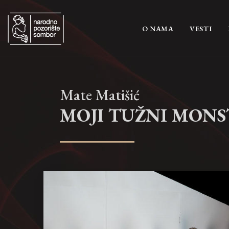
(CURRENT)
O NAMA
VESTI
Mate Matišić
MOJI TUŽNI MON