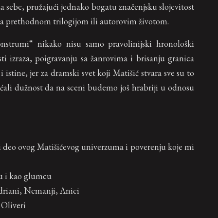
za sebe, pružajući jednako bogatu značenjsku slojevitost
a prethodnom trilogijom ili autorovim životom.
nstrumi“ nikako nisu samo pravolinijski hronološki
sti izraza, poigravanju sa žanrovima i brisanju granica
e i istine, jer za dramski svet koji Matišić stvara sve su to
ećali dužnost da na sceni budemo još hrabriji u odnosu
ugi deo ovog Matišićevog univerzuma i poverenju koje mi
ru i kao glumcu
 Adriani, Nemanji, Anici
, Oliveri