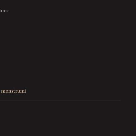
cima
ni monstrumi