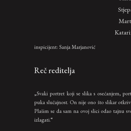
Stje
Mart
Katar
inspicijent: Sanja Marjanović
Reč reditelja
„Svaki portret koji se slika s osećanjem, p
puka slučajnost. On nije ono što slikar otkr
Plašim se da sam na ovoj slici odao tajnu sv
izlagati.“