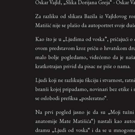
Oskar Vajld, „Slika Dorijana Greja“ - Oskar Va
Za razliku od slikara Bazila iz Vajldovog r
Matišić nije se plašio da autoportret svoje duše
Kao što je u „Ljudima od voska”, pričajući o
ovom predstavom kroz priču o hrvatskom dru
malo bolje pogledamo, videćemo da je naša
kratkotrajan privid da pisac ne piše o nama.
Ljudi koji ne razlikuju fikciju i stvarnost, ratn
branši kojoj pripadamo, novinari bez etike i
se oslobodi prefiksa „posleratno“.
Na prvi pogled jasno je da su „Moji tužni
anatomije Mate Matišića“) nastali kao auto
dramu „Ljudi od voska“ i da se u mnogome re