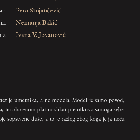
pan
Pero Stojančević
in
Nemanja Bakić
ina
Ivana V. Jovanović
ortret je umetnika, a ne modela. Model je samo povod,
iva; na obojenom platnu slikar pre otkriva samoga sebe.
oje sopstvene duše, a to je razlog zbog koga je ja neću