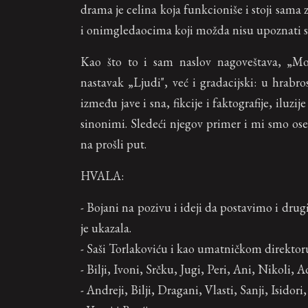
drama je celina koja funkcioniše i stoji sama 
i onimgledaocima koji možda nisu upoznati s
Kao što to i sam naslov nagoveštava, „Mo
nastavak „Ljudi", već i gradacijski: u hrabro
između jave i sna, fikcije i faktografije, iluzij
sinonimi. Sledeći njegov primer i mi smo os
na prošli put.
HVALA:
- Bojani na pozivu i ideji da postavimo i dr
je ukazala.
- Saši Torlakoviću i kao umatničkom direkto
- Bilji, Ivoni, Srčku, Jugi, Peri, Ani, Nikoli,
- Andreji, Bilji, Dragani, Vlasti, Sanji, Isidori