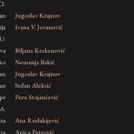
I:
jan
Jugoslav Krajnov
ija
Ivana V. Jovanović
U:
ava
Biljana Keskenović
ko
Nemanja Bakić
an
Jugoslav Krajnov
an
Srđan Aleksić
ipe
Pero Stojančević
A:
ta
Ana Rudakijević
ra
Anica Petrović