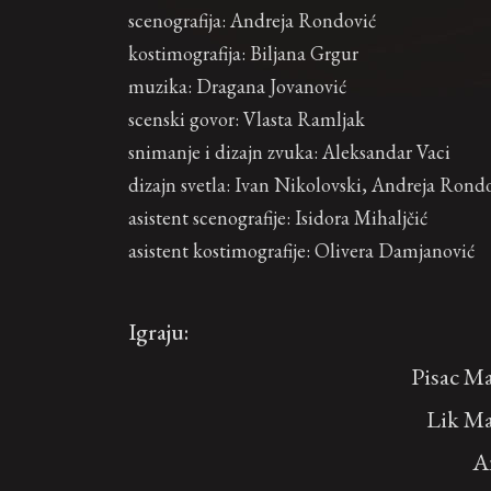
scenografija: Andreja Rondović
kostimografija: Biljana Grgur
muzika: Dragana Jovanović
scenski govor: Vlasta Ramljak
snimanje i dizajn zvuka: Aleksandar Vaci
dizajn svetla: Ivan Nikolovski, Andreja Rondo
asistent scenografije: Isidora Mihaljčić
asistent kostimografije: Olivera Damjanović
Igraju:
Pisac M
Lik Ma
A