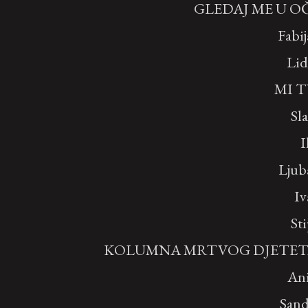
GLEDAJ ME U OČ
Fabi
Lid
MI T
Sl
I
Ljub
Iv
St
KOLUMNA MRTVOG DJETET
Ani
Sand