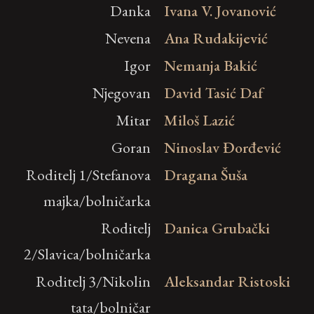
Danka
Ivana V. Jovanović
Nevena
Ana Rudakijević
Igor
Nemanja Bakić
Njegovan
David Tasić Daf
Mitar
Miloš Lazić
Goran
Ninoslav Đorđević
Roditelj 1/Stefanova
Dragana Šuša
majka/bolničarka
Roditelj
Danica Grubački
2/Slavica/bolničarka
Roditelj 3/Nikolin
Aleksandar Ristoski
tata/bolničar