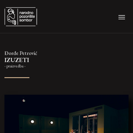
Đorđe Petrović
IZUZETI
- praizvedba -