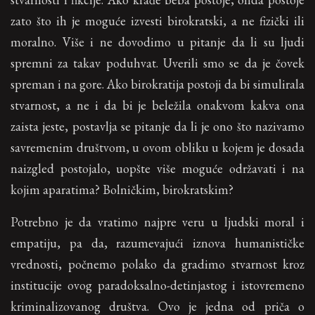
zato što ih je moguće izvesti birokratski, a ne fizički ili
moralno. Više i ne dovodimo u pitanje da li su ljudi
spremni za takav poduhvat. Uverili smo se da je čovek
spreman i na gore. Ako birokratija postoji da bi simulirala
stvarnost, a ne i da bi je beležila onakvom kakva ona
zaista jeste, postavlja se pitanje da li je ono što nazivamo
savremenim društvom, u ovom obliku u kojem je dosada
naizgled postojalo, uopšte više moguće održavati i na
kojim aparatima? Bolničkim, birokratskim?
Potrebno je da vratimo najpre veru u ljudski moral i
empatiju, pa da, razumevajući iznova humanističke
vrednosti, počnemo polako da gradimo stvarnost kroz
institucije ovog paradoksalno-detinjastog i istovremeno
kriminalizovanog društva. Ovo je jedna od priča o