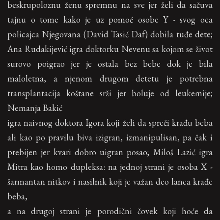
beskrupoloznu ženu spremnu na sve jer želi da sačuva
tajnu o tome kako je uz pomoć osobe Y - svog oca
policajca Njegovana (David Tasić Daf) dobila tuđe dete;
Ana Rudakijević igra doktorku Nevenu sa kojom se život
surovo poigrao jer je ostala bez bebe dok je bila
maloletna, a njenom drugom detetu je potrebna
transplantacija koštane srži jer boluje od leukemije;
Nemanja Bakić
igra naivnog doktora Igora koji želi da spreči krađu beba
ali kao po pravilu biva izigran, izmanipulisan, pa čak i
prebijen jer kvari dobro uigran posao; Miloš Lazić igra
Mitra kao homo dupleksa: na jednoj strani je osoba X -
šarmantan nitkov i nasilnik koji je važan deo lanca krađe
beba,
a na drugoj strani je porodični čovek koji hoće da