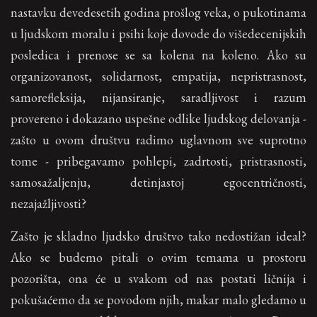
nastavku devedesetih godina prošlog veka, o pukotinama
u ljudskom moralu i psihi koje dovode do višedecenijskih
posledica i prenose se sa kolena na koleno. Ako su
organizovanost, solidarnost, empatija, nepristrasnost,
samorefleksija, nijansiranje, saradljivost i razum
provereno i dokazano uspešne odlike ljudskog delovanja -
zašto u ovom društvu radimo uglavnom sve suprotno
tome - pribegavamo pohlepi, zadrtosti, pristrasnosti,
samosažaljenju, detinjastoj egocentričnosti,
nezajažljivosti?
Zašto je skladno ljudsko društvo tako nedostižan ideal?
Ako se budemo pitali o ovim temama u prostoru
pozorišta, ona će u svakom od nas postati ličnija i
pokušaćemo da se povodom njih, makar malo gledamo u