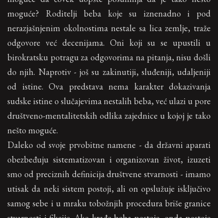
moguće? Roditelji beba koje su iznenadno i pod
nerazjašnjenim okolnostima nestale sa lica zemlje, traže
odgovore već decenijama. Oni koji su se upustili u
birokratsku potragu za odgovorima na pitanja, nisu došli
do njih. Naprotiv - još su zakinutiji, sluđeniji, udaljeniji
od istine. Ova predstava nema karakter dokazivanja
sudske istine o slučajevima nestalih beba, već ulazi u pore
društveno-mentalitetskih odlika zajednice u kojoj je tako
nešto moguće.
Daleko od svoje prvobitne namene - da državni aparati
obezbeđuju sistematizovan i organizovan život, izuzeti
smo od preciznih definicija društvene stvarnosti - imamo
utisak da neki sistem postoji, ali on opslužuje isključivo
samog sebe i u mraku tobožnjih procedura briše granice
stvarnosti i fikcije. Ako krađe beba postoje, onda postoje