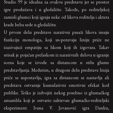
Studio 99 je idealna za ovakvu predstavu jer se prostor
igre produžava i u gledalište. Takođe, po rediteljskoj
zamisli glumci koji igraju neke od likova roditelja i aktera
krađe beba sede u gledalištu.
U prvom delu predstave narativni pasaži likova imaju
funkciju monologa, koji us-poravaju liniju priče ne
izazivajući empatiju sa likom koji ih izgovara. Takav
utisak je pojačan prelaskom iz narativnih delova u igranje
scena koje se izvode sa distancom u stilu glume
predstavljanja. Međutim, u drugom delu predstave linija
priče se uspostavlja, igra sa distancom se nastavlja ali
predstava ostvaruje kumulativni emotivni efekat kod
publike. Teško je izdvojiti nekog posebno iz glumačkog
ansambla koji je ostvario zahtevan glumačko-rediteljski
eksperiment. Ivana V. Jovanović igra Danku,