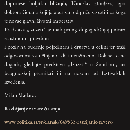
doprinese boljitku bližnjih; Ninoslav Đorđević igra
doktora Gorana koji je operisan od griže savesti i za koga
je novac glavni životni imperativ.
Predstava „Izuzeti“ je mali prilog dugogodišnjoj potrazi
za istinom i pravdom
i poziv na buđenje pojedinaca i društva u celini jer traži
odgovornost za učinjeno, ali i neučinjeno. Dok se to ne
dogodi, gledajte predstavu „Izuzeti“ u Somboru, na
beogradskoj premijeri ili na nekom od festivalskih
izvođenja.
Milan Mađarev
Razbijanje zavere ćutanja
www.politika.rs/sr/clanak/649563/razbijanje-zavere-