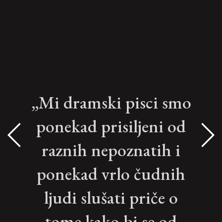
„Mi dramski pisci smo
ponekad prisiljeni od
raznih nepoznatih i
ponekad vrlo čudnih
ljudi slušati priče o
tome kako bi se od