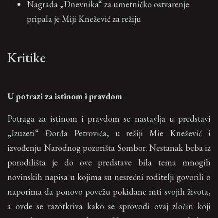
Nagrada „Dnevnika“ za umetničko ostvarenje
pripala je Miji Knežević za režiju
Kritike
U potrazi za istinom i pravdom
Potraga za istinom i pravdom se nastavlja u predstavi
„Izuzeti“ Đorđa Petrovića, u režiji Mie Knežević i
izvođenju Narodnog pozorišta Sombor. Nestanak beba iz
porodilišta je do ove predstave bila tema mnogih
novinskih napisa u kojima su nesrećni roditelji govorili o
naporima da ponovo povežu pokidane niti svojih života,
a ovde se razotkriva kako se sprovodi ovaj zločin koji