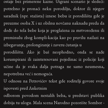
ostaje bez primerene kazne. Uigrani scenario je sledeći:
potrebno je pronaći neku porodilju, doktor ili njegov
saradnik (npr. stažista) iznese bebu iz porodilišta gde je
preuzme osoba X i uz obilnu novčanu naknadu preda da
dođe do tela bebe koja je proglašena za mrtvorođenu ili
preminulu zbog kompli-kacija kao po pravilu nailazi na
izbegavanje, prolongiranje i zaveru ćutanja u
porodilištu. Ako je baš neophodno, onda se nađe
korumpirani ili zainteresovani pojedinac iz policije koji
učine da je svaka dalja potraga ne samo neumesna,
nepotrebna već i nemoguća.
U odnosu na Petrovićev tekst gde roditelji govore svoje
ispovesti pred Anketnim
odborom povodom nestalih beba, u predstavi publika
dobija tu ulogu. Mala scena Narodno pozorište Sombor -