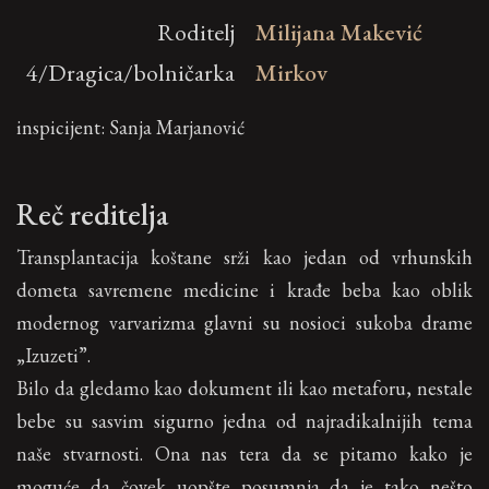
Roditelj
Milijana Makević
4/Dragica/bolničarka
Mirkov
inspicijent: Sanja Marjanović
Reč reditelja
Transplantacija koštane srži kao jedan od vrhunskih
dometa savremene medicine i krađe beba kao oblik
modernog varvarizma glavni su nosioci sukoba drame
„Izuzeti”.
Bilo da gledamo kao dokument ili kao metaforu, nestale
bebe su sasvim sigurno jedna od najradikalnijih tema
naše stvarnosti. Ona nas tera da se pitamo kako je
moguće da čovek uopšte posumnja da je tako nešto