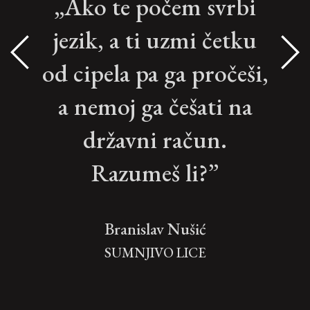
„Ako te počem svrbi
jezik, a ti uzmi četku
od cipela pa ga pročeši,
a nemoj ga češati na
državni račun.
Razumeš li?”
Branislav Nušić
SUMNJIVO LICE