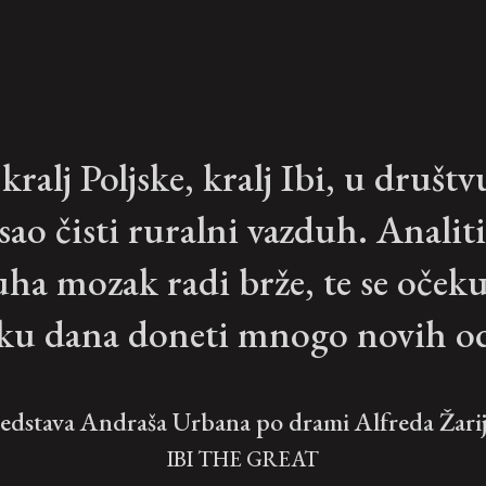
kralj Poljske, kralj Ibi, u društ
sao čisti ruralni vazduh. Analit
uha mozak radi brže, te se očekuj
ku dana doneti mnogo novih o
edstava Andraša Urbana po drami Alfreda Žarija
IBI THE GREAT