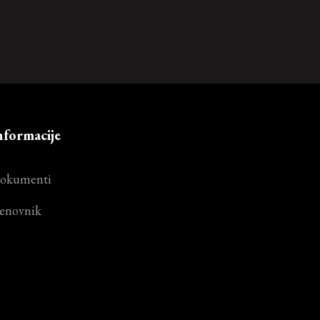
nformacije
okumenti
enovnik