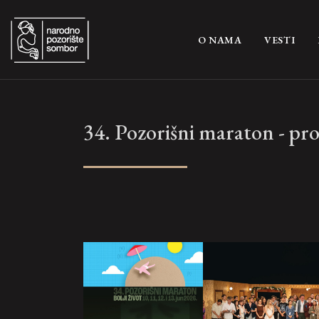
(CURRENT)
O NAMA
VESTI
34. Pozorišni maraton - pr