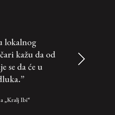
vu lokalnog
ičari kažu da od
e se da će u
dluka.”
 „Kralj Ibi“