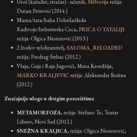
Uroš (kaluđer, stražar) - učenik,
MiSterija
režija:
Dušan Petrović (2014.)
Mama/tata/baba Dobrila/deda
Radivoje/bebisiterka Ceca,
PRIČA O TATALIJI
režija: Olgica Nestorović (2013.)
2.Irodov telohranitelj,
SALOMA_RELOADED
režija: Predrag Štrbac (2012.)
Vlaja, Gaja i Raja Jugovići, Musa Kesedžija,
MARKO KRALJEVIĆ
režija: Aleksandar Božina
(2012.)
Značajnije uloge u drugim pozorištima
METAMORFOZA
, režija: Stefano Te, Teatar
Libero, Novi Sad (2012.)
SNEŽNA KRALJICA
, režija: Olgica Nestorović,