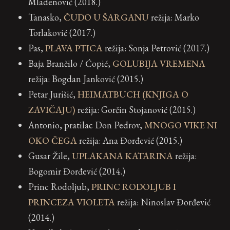
Mladenović (2018.)
Tanasko,
ČUDO U ŠARGANU
režija: Marko
Torlaković (2017.)
Pas,
PLAVA PTICA
režija: Sonja Petrović (2017.)
Baja Brančilo / Ćopić,
GOLUBIJA VREMENA
režija: Bogdan Janković (2015.)
Petar Jurišić,
HEIMATBUCH (KNJIGA O
ZAVIČAJU)
režija: Gorčin Stojanović (2015.)
Antonio, pratilac Don Pedrov,
MNOGO VIKE NI
OKO ČEGA
režija: Ana Đorđević (2015.)
Gusar Žile,
UPLAKANA KATARINA
režija:
Bogomir Đorđević (2014.)
Princ Rodoljub,
PRINC RODOLJUB I
PRINCEZA VIOLETA
režija: Ninoslav Đorđević
(2014.)