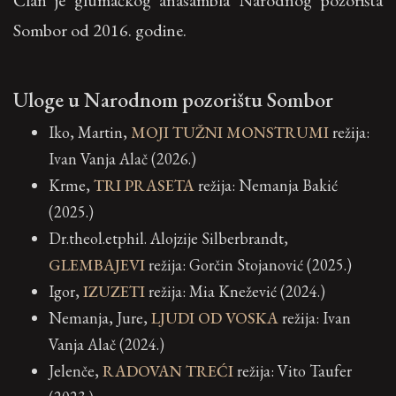
Član je glumačkog anasambla Narodnog pozorišta
Sombor od 2016. godine.
Uloge u Narodnom pozorištu Sombor
Iko, Martin,
MOJI TUŽNI MONSTRUMI
režija:
Ivan Vanja Alač (2026.)
Krme,
TRI PRASETA
režija: Nemanja Bakić
(2025.)
Dr.theol.etphil. Alojzije Silberbrandt,
GLEMBAJEVI
režija: Gorčin Stojanović (2025.)
Igor,
IZUZETI
režija: Mia Knežević (2024.)
Nemanja, Jure,
LJUDI OD VOSKA
režija: Ivan
Vanja Alač (2024.)
Jelenče,
RADOVAN TREĆI
režija: Vito Taufer